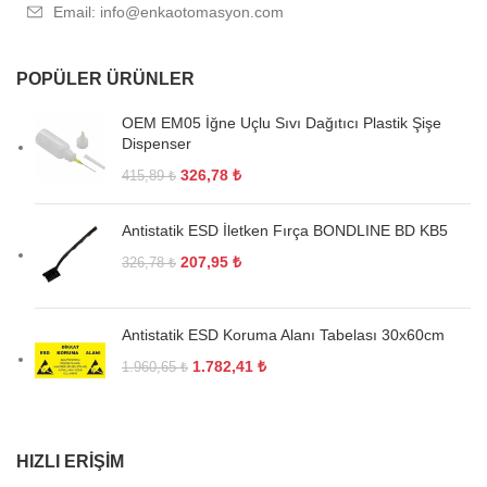
Email: info@enkaotomasyon.com
POPÜLER ÜRÜNLER
OEM EM05 İğne Uçlu Sıvı Dağıtıcı Plastik Şişe
Dispenser
326,78
₺
415,89
₺
Antistatik ESD İletken Fırça BONDLINE BD KB5
207,95
₺
326,78
₺
Antistatik ESD Koruma Alanı Tabelası 30x60cm
1.782,41
₺
1.960,65
₺
HIZLI ERIŞIM