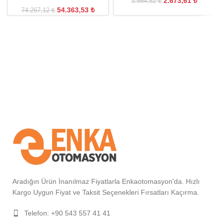
2.673,61
₺
3.564,82
₺
54.363,53
₺
74.267,12
₺
Aradığın Ürün İnanılmaz Fiyatlarla Enkaotomasyon'da. Hızlı
Kargo Uygun Fiyat ve Taksit Seçenekleri Fırsatları Kaçırma.
Telefon: +90 543 557 41 41