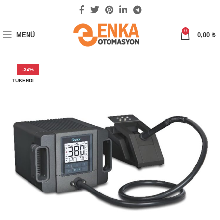
0
MENÜ
0,00
₺
-34%
TÜKENDI