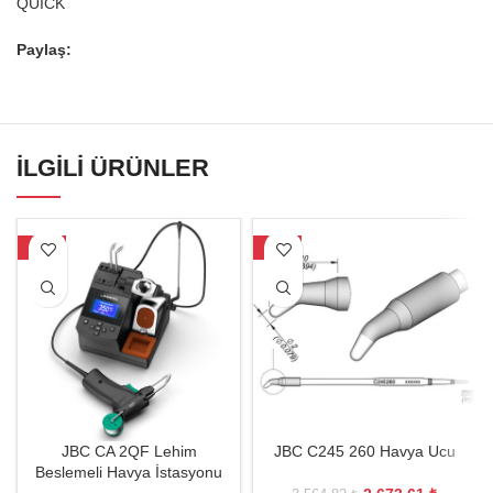
QUICK
Paylaş:
İLGILI ÜRÜNLER
-27%
-25%
JBC CA 2QF Lehim
JBC C245 260 Havya Ucu
Beslemeli Havya İstasyonu