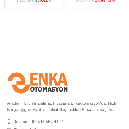
950,62
₺
1.069,45
₺
1.128,86
₺
2.079,48
₺
Aradığın Ürün İnanılmaz Fiyatlarla Enkaotomasyon'da. Hızlı
Kargo Uygun Fiyat ve Taksit Seçenekleri Fırsatları Kaçırma.
Telefon: +90 543 557 41 41