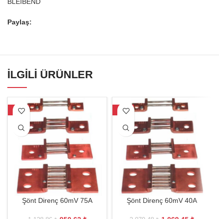
BLEIBEND
Paylaş:
İLGILI ÜRÜNLER
-16%
-49%
Şönt Direnç 60mV 75A
Şönt Direnç 60mV 40A