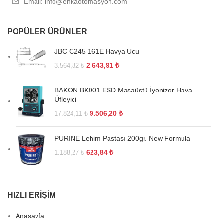
Email: info@enkaotomasyon.com
POPÜLER ÜRÜNLER
JBC C245 161E Havya Ucu
2.643,91
₺
3.564,82
₺
BAKON BK001 ESD Masaüstü İyonizer Hava
Üfleyici
9.506,20
₺
17.824,11
₺
PURINE Lehim Pastası 200gr. New Formula
623,84
₺
1.188,27
₺
HIZLI ERIŞIM
Anasayfa