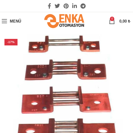
0
MENÜ
0,00
₺
-17%