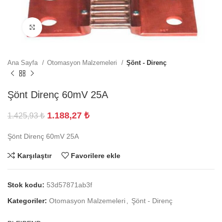
Büyütmek için tıklayın
Ana Sayfa
Otomasyon Malzemeleri
Şönt - Direnç
Şönt Direnç 60mV 25A
1.188,27
₺
1.425,93
₺
Şönt Direnç 60mV 25A
Karşılaştır
Favorilere ekle
Stok kodu:
53d57871ab3f
Kategoriler:
Otomasyon Malzemeleri
,
Şönt - Direnç