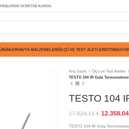
SİPARİŞLERDE ÜCRETSİZ KARGO
 ÜRÜNLER
HAVYA MALZEMELERI
ÖLÇÜ VE TEST ALETLERI
OTOMASYON
Ana Sayfa
Ölçü ve Test Aletleri
TESTO 104 IR Gıda Termometresi
TESTO 104 IR
12.358,0
17.824,11
₺
TESTO 104 IR Gıda Termometre