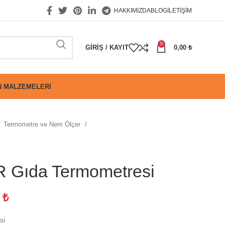
HAKKIMIZDA
BLOG
İLETIŞIM
0
GIRIŞ / KAYIT
0,00
₺
 MALZEMELERI
Termometre ve Nem Ölçer
 Gıda Termometresi
4
₺
si