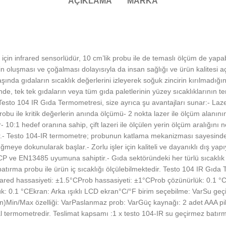
AÇIKLAMA
MARKA
çin infrared sensorlüdür, 10 cm’lik probu ile de temaslı ölçüm de yapab
rin oluşması ve çoğalması dolayısıyla da insan sağlığı ve ürün kalitesi a
şında gıdaların sıcaklık değerlerini izleyerek soğuk zincirin kırılmadı
ünde, tek tek gıdaların veya tüm gıda paletlerinin yüzey sıcaklıklarının 
esto 104 IR Gıda Termometresi, size ayrıca şu avantajları sunar:- Lazer 
 probu ile kritik değerlerin anında ölçümü- 2 nokta lazer ile ölçüm alanın
:1 hedef oranına sahip, çift lazeri ile ölçülen yerin ölçüm aralığını net
ir.- Testo 104-IR termometre; probunun katlama mekanizması sayesinde c
meye dokunularak başlar.- Zorlu işler için kaliteli ve dayanıklı dış yap
 ve EN13485 uyumuna sahiptir.- Gıda sektöründeki her türlü sıcaklık öl
atırma probu ile ürün iç sıcaklığı ölçülebilmektedir. Testo 104 IR Gıda T
frared hassasiyeti: ±1.5°CProb hassasiyeti: ±1°CProb çözünürlük: 0.1 °
: 0.1 °CEkran: Arka ışıklı LCD ekran°C/°F birim seçebilme: VarSu geçir
)Min/Max özelliği: VarPaslanmaz prob: VarGüç kaynağı: 2 adet AAA pil ,
al termometredir. Teslimat kapsamı :1 x testo 104-IR su geçirmez batırm