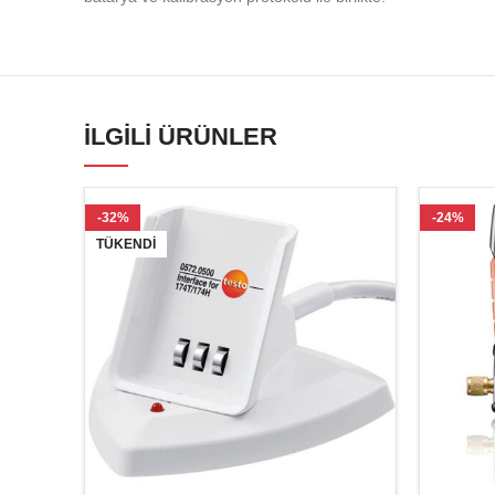
İLGILI ÜRÜNLER
-32%
-24%
TÜKENDI