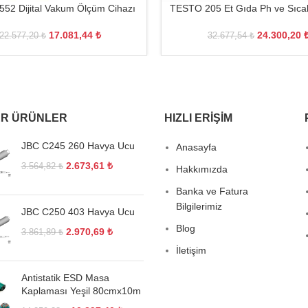
52 Dijital Vakum Ölçüm Cihazı
TESTO 205 Et Gıda Ph ve Sıcak
17.081,44
₺
24.300,20
22.577,20
₺
32.677,54
₺
R ÜRÜNLER
HIZLI ERIŞIM
JBC C245 260 Havya Ucu
Anasayfa
2.673,61
₺
3.564,82
₺
Hakkımızda
Banka ve Fatura
Bilgilerimiz
JBC C250 403 Havya Ucu
Blog
2.970,69
₺
3.861,89
₺
İletişim
Antistatik ESD Masa
Kaplaması Yeşil 80cmx10m