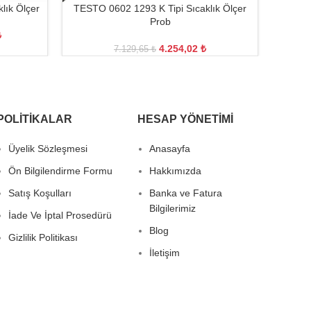
lık Ölçer
TESTO 0602 1293 K Tipi Sıcaklık Ölçer
Prob
₺
4.254,02
₺
7.129,65
₺
POLITIKALAR
HESAP YÖNETIMI
Üyelik Sözleşmesi
Anasayfa
Ön Bilgilendirme Formu
Hakkımızda
Satış Koşulları
Banka ve Fatura
Bilgilerimiz
İade Ve İptal Prosedürü
Blog
Gizlilik Politikası
İletişim