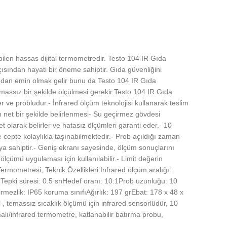
ilen hassas dijital termometredir. Testo 104 IR Gıda
çısından hayati bir öneme sahiptir. Gıda güvenliğini
ğından emin olmak gelir bunu da Testo 104 IR Gıda
temassız bir şekilde ölçülmesi gerekir.Testo 104 IR Gıda
ve probludur.- İnfrared ölçüm teknolojisi kullanarak teslim
ın net bir şekilde belirlenmesi- Su geçirmez gövdesi
 olarak belirler ve hatasız ölçümleri garanti eder.- 10
epte kolaylıkla taşınabilmektedir.- Prob açıldığı zaman
ıya sahiptir.- Geniş ekranı sayesinde, ölçüm sonuçlarını
çümü uygulaması için kullanılabilir.- Limit değerin
ermometresi, Teknik Özellikleri:Infrared ölçüm aralığı:
CTepki süresi: 0.5 snHedef oranı: 10:1Prob uzunluğu: 10
mezlik: IP65 koruma sınıfıAğırlık: 197 grEbat: 178 x 48 x
 temassız sıcaklık ölçümü için infrared sensorlüdür, 10
alı/infrared termometre, katlanabilir batırma probu,