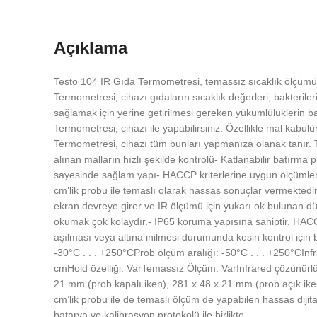
Açıklama
Testo 104 IR Gıda Termometresi, temassız sıcaklık ölçümü i
Termometresi, cihazı gıdaların sıcaklık değerleri, bakterile
sağlamak için yerine getirilmesi gereken yükümlülüklerin ba
Termometresi, cihazı ile yapabilirsiniz. Özellikle mal kabul
Termometresi, cihazı tüm bunları yapmanıza olanak tanır. T
alınan malların hızlı şekilde kontrolü- Katlanabilir batırma
sayesinde sağlam yapı- HACCP kriterlerine uygun ölçümler- 10
cm’lik probu ile temaslı olarak hassas sonuçlar vermekted
ekran devreye girer ve IR ölçümü için yukarı ok bulunan düğ
okumak çok kolaydır.- IP65 koruma yapısına sahiptir. HACCP
aşılması veya altına inilmesi durumunda kesin kontrol için b
-30°C . . . +250°CProb ölçüm aralığı: -50°C . . . +250°CIn
cmHold özelliği: VarTemassız Ölçüm: VarInfrared çözünürlük
21 mm (prob kapalı iken), 281 x 48 x 21 mm (prob açık iken
cm’lik probu ile de temaslı ölçüm de yapabilen hassas dijit
batarya ve kalibrasyon protokolü ile birlikte.