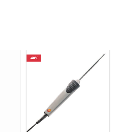
-40%
-7%