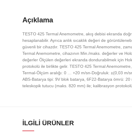
Açıklama
TESTO 425 Termal Anemometre, akış debisi ekranda doğrudan g
hesaplanabilir. Ayrıca anlık sıcaklık değeri de görüntülene
güvenli bir cihazdır. TESTO 425 Termal Anemometre, zamana
Termal Anemometre, cihazının Min./maks. değerler ve Hold 
değerler Ölçülen değerleri ekranda dondurabilmek için Ho
protokolü ile birlikte gelir. TESTO 425 Termal Anemometre
Termal-Ölçüm aralığı: 0 … +20 m/sn-Doğruluk: ±(0,03 m/sn
ABS-Batarya tipi: 9V blok batarya, 6F22-Batarya ömrü: 20 
teleskopik tutucu (maks. 820 mm) ile; kalibrasyon protokolü v
İLGILI ÜRÜNLER