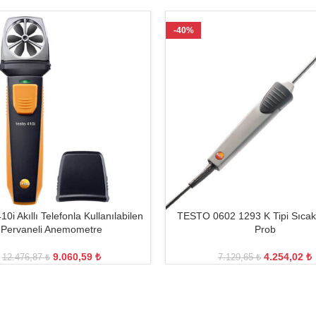
-40%
i Akıllı Telefonla Kullanılabilen
TESTO 0602 1293 K Tipi Sıcakl
Pervaneli Anemometre
Prob
9.060,59
₺
4.254,02
₺
12.476,87
₺
7.129,65
₺