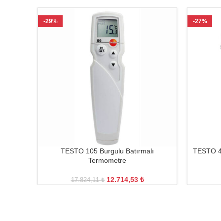
-29%
-27%
TESTO 105 Burgulu Batırmalı
TESTO 410
Termometre
12.714,53
₺
17.824,11
₺