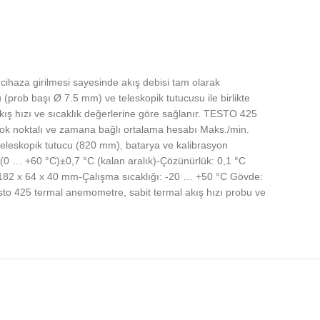
 cihaza girilmesi sayesinde akış debisi tam olarak
(prob başı Ø 7.5 mm) ve teleskopik tutucusu ile birlikte
ış hızı ve sıcaklık değerlerine göre sağlanır. TESTO 425
 Çok noktalı ve zamana bağlı ortalama hesabı Maks./min.
eleskopik tutucu (820 mm), batarya ve kalibrasyon
 (0 … +60 °C)±0,7 °C (kalan aralık)-Çözünürlük: 0,1 °C
: 182 x 64 x 40 mm-Çalışma sıcaklığı: -20 … +50 °C Gövde:
sto 425 termal anemometre, sabit termal akış hızı probu ve