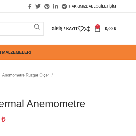
HAKKIMIZDA
BLOG
İLETIŞIM
0
GIRIŞ / KAYIT
0,00
₺
 MALZEMELERI
Anomometre Rüzgar Ölçer
ermal Anemometre
3
₺