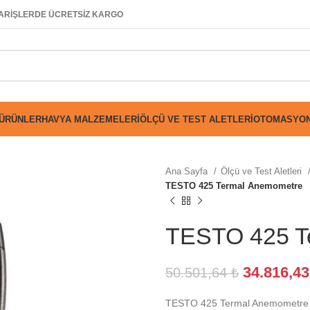
SİPARİŞLERDE ÜCRETSİZ KARGO
 ÜRÜNLER
HAVYA MALZEMELERI
ÖLÇÜ VE TEST ALETLERI
OTOMASYON
Ana Sayfa
Ölçü ve Test Aletleri
TESTO 425 Termal Anemometre
TESTO 425 T
34.816,4
50.501,64
₺
TESTO 425 Termal Anemometre