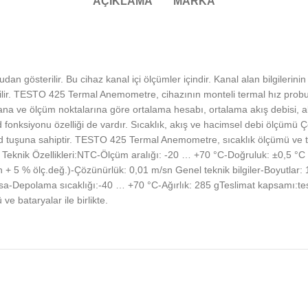
AÇIKLAMA
MARKA
österilir. Bu cihaz kanal içi ölçümler içindir. Kanal alan bilgilerinin
bilir. TESTO 425 Termal Anemometre, cihazının monteli termal hız probu 
 ve ölçüm noktalarına göre ortalama hesabı, ortalama akış debisi, ak
fonksiyonu özelliği de vardır. Sıcaklık, akış ve hacimsel debi ölçümü
ld tuşuna sahiptir. TESTO 425 Termal Anemometre, sıcaklık ölçümü ve t
, Teknik Özellikleri:NTC-Ölçüm aralığı: -20 … +70 °C-Doğruluk: ±0,5 °C
 + 5 % ölç.değ.)-Çözünürlük: 0,01 m/sn Genel teknik bilgiler-Boyutlar
sa-Depolama sıcaklığı:-40 … +70 °C-Ağırlık: 285 gTeslimat kapsamı:te
e bataryalar ile birlikte.