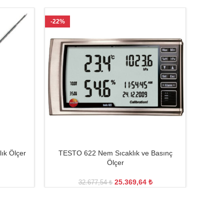
-22%
-26%
ık Ölçer
TESTO 622 Nem Sıcaklık ve Basınç
Test
Ölçer
25.369,64
₺
32.677,54
₺