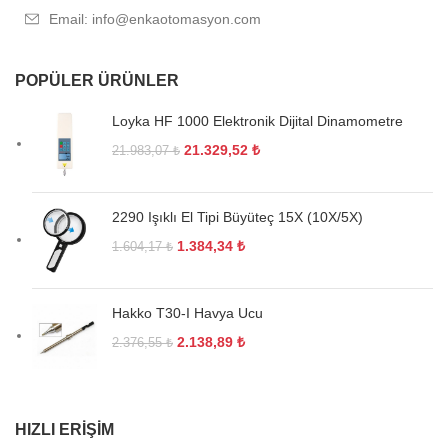
Email: info@enkaotomasyon.com
POPÜLER ÜRÜNLER
Loyka HF 1000 Elektronik Dijital Dinamometre
21.329,52
₺
21.983,07
₺
2290 Işıklı El Tipi Büyüteç 15X (10X/5X)
1.384,34
₺
1.604,17
₺
Hakko T30-I Havya Ucu
2.138,89
₺
2.376,55
₺
HIZLI ERIŞIM