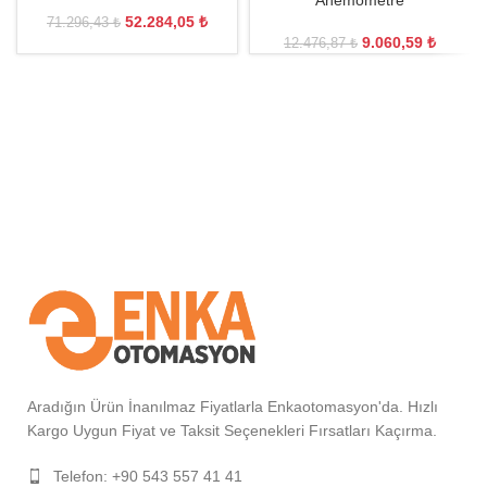
Anemometre
52.284,05
₺
71.296,43
₺
9.060,59
₺
12.476,87
₺
Aradığın Ürün İnanılmaz Fiyatlarla Enkaotomasyon'da. Hızlı
Kargo Uygun Fiyat ve Taksit Seçenekleri Fırsatları Kaçırma.
Telefon: +90 543 557 41 41