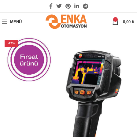
0
MENÜ
0,00
₺
-17%