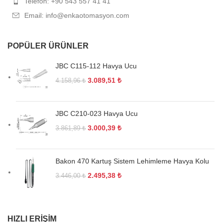
Telefon: +90 543 557 41 41
Email: info@enkaotomasyon.com
POPÜLER ÜRÜNLER
JBC C115-112 Havya Ucu
3.089,51
₺
4.158,96
₺
JBC C210-023 Havya Ucu
3.000,39
₺
3.861,89
₺
Bakon 470 Kartuş Sistem Lehimleme Havya Kolu
2.495,38
₺
3.446,00
₺
HIZLI ERIŞIM