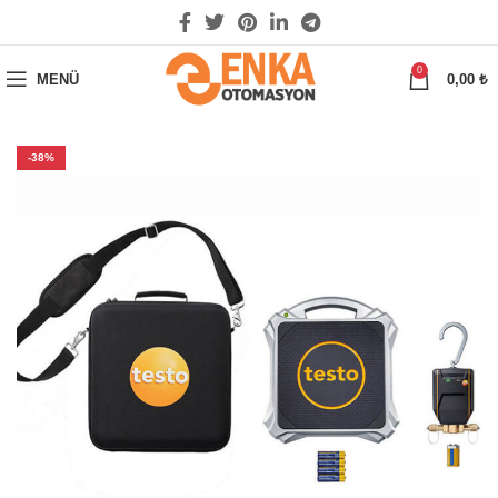
0
MENÜ
0,00
₺
-38%