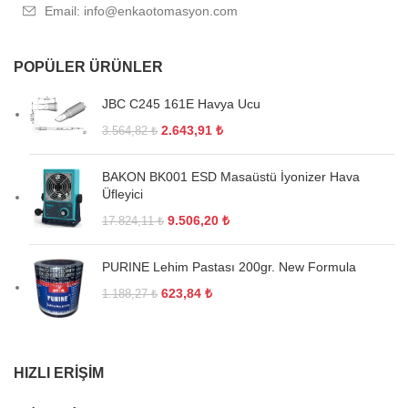
Email: info@enkaotomasyon.com
POPÜLER ÜRÜNLER
JBC C245 161E Havya Ucu
2.643,91
₺
3.564,82
₺
BAKON BK001 ESD Masaüstü İyonizer Hava
Üfleyici
9.506,20
₺
17.824,11
₺
PURINE Lehim Pastası 200gr. New Formula
623,84
₺
1.188,27
₺
HIZLI ERIŞIM