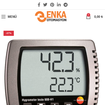
0
MENÜ
0,00
₺
-37%