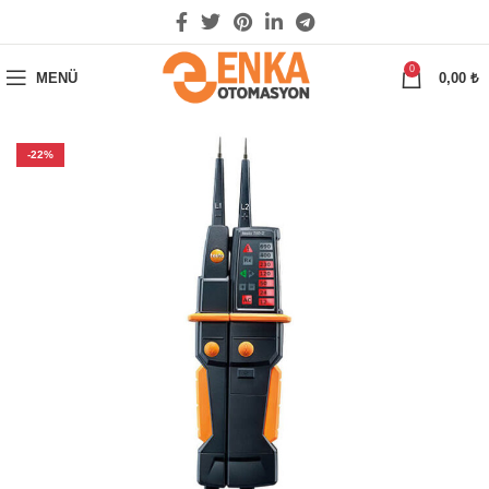
0
MENÜ
0,00
₺
-22%