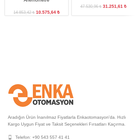
Anemometre
31.251,61
₺
47.530,96
₺
10.575,64
₺
14.853,42
₺
Aradığın Ürün İnanılmaz Fiyatlarla Enkaotomasyon'da. Hızlı
Kargo Uygun Fiyat ve Taksit Seçenekleri Fırsatları Kaçırma.
Telefon: +90 543 557 41 41