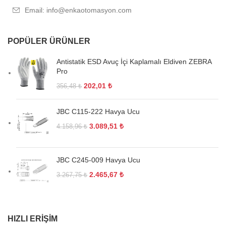
Email: info@enkaotomasyon.com
POPÜLER ÜRÜNLER
Antistatik ESD Avuç İçi Kaplamalı Eldiven ZEBRA
Pro
202,01
₺
356,48
₺
JBC C115-222 Havya Ucu
3.089,51
₺
4.158,96
₺
JBC C245-009 Havya Ucu
2.465,67
₺
3.267,75
₺
HIZLI ERIŞIM