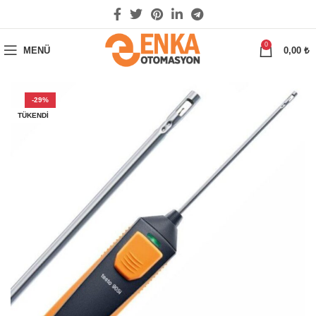
0
MENÜ
0,00
₺
-29%
TÜKENDI