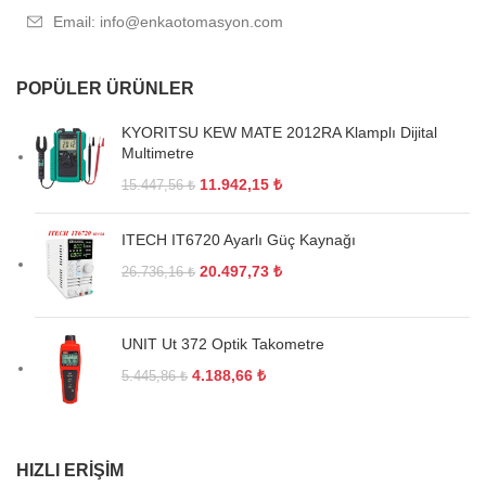
Email: info@enkaotomasyon.com
POPÜLER ÜRÜNLER
KYORITSU KEW MATE 2012RA Klamplı Dijital
Multimetre
11.942,15
₺
15.447,56
₺
ITECH IT6720 Ayarlı Güç Kaynağı
20.497,73
₺
26.736,16
₺
UNIT Ut 372 Optik Takometre
4.188,66
₺
5.445,86
₺
HIZLI ERIŞIM