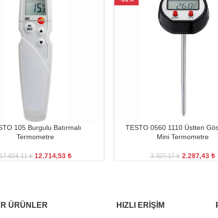
TO 105 Burgulu Batırmalı
TESTO 0560 1110 Üstten Gös
Termometre
Mini Termometre
12.714,53
₺
2.287,43
₺
17.824,11
₺
3.327,17
₺
R ÜRÜNLER
HIZLI ERIŞIM