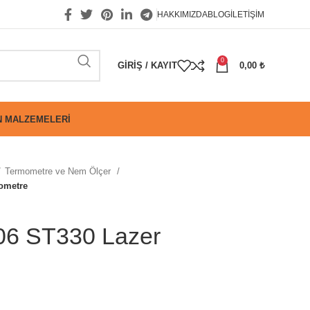
HAKKIMIZDA
BLOG
İLETIŞIM
0
GIRIŞ / KAYIT
0,00
₺
 MALZEMELERI
Termometre ve Nem Ölçer
ometre
06 ST330 Lazer