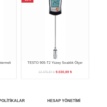
termeli
TESTO 905-T2 Yüzey Sıcaklık Ölçer
TESTO
9.030,89
₺
12.476,87
₺
POLITIKALAR
HESAP YÖNETIMI