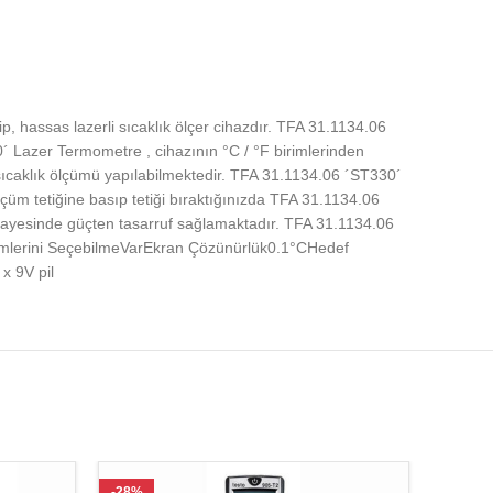
 hassas lazerli sıcaklık ölçer cihazdır. TFA 31.1134.06
 Lazer Termometre , cihazının °C / °F birimlerinden
 sıcaklık ölçümü yapılabilmektedir. TFA 31.1134.06 ´ST330´
çüm tetiğine basıp tetiği bıraktığınızda TFA 31.1134.06
sayesinde güçten tasarruf sağlamaktadır. TFA 31.1134.06
rimlerini SeçebilmeVarEkran Çözünürlük0.1°CHedef
x 9V pil
-28%
-24%