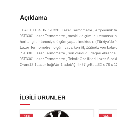
Açıklama
TFA 31.1134.06 ´ST330´ Lazer Termometre , ergonomik tasar
´ST330´ Lazer Termometre , sıcaklık ölçümünü temassız ola
herhangi bir tanesiyle ölçüm yapabilmektedir. (Türkiye’de 
Lazer Termometre , ölçüm yaparken ölçtüğünüz yeri kolayca 
´ST330´ Lazer Termometre , son okuduğu değeri ekranda sa
´ST330´ Lazer Termometre , Teknik Özellikleri:Lazer Sıca
Oranı12:1Lazer IşığıVar 1 adetAğırlık97 grEbat32 x 78 x
İLGILI ÜRÜNLER
-35%
-29%