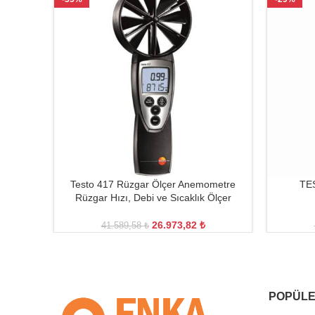
Testo 417 Rüzgar Ölçer Anemometre
TES
Rüzgar Hızı, Debi ve Sıcaklık Ölçer
26.973,82
₺
41.589,58
₺
POPÜLE