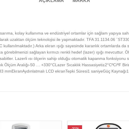
AÇIKLAMA
MARKA
ıma, kolay kullanıma ve endüstriyel ortamlar için sağlam yapıya sahip,
rak uzaktan ölçüm teknolojisi ile yapmaktadır. TFA 31.1134.06 ´ST330´
°C kullanılmaktadır.) Arka ekran ışığı sayesinde karanlık ortamlarda da
görebilmenizi sağlayan kırmızı renkli hedef (lazer) ışığı mevcuttur. Öl
bitler. Lazerli ısı ölçerin sahip olduğu otomatik kapanma fonksiyonu 
klık Ölçüm Aralığı-50 … +330°CLazer Sıcaklık Hassasiyeti±2°CºC/ºF Bi
 133 mmEkranAydınlatmalı LCD ekranTepki Süresi1 saniyeGüç Kaynağı1 
-31%