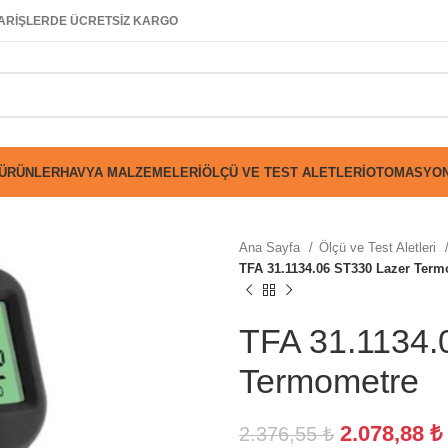
SİPARİŞLERDE ÜCRETSİZ KARGO
 ÜRÜNLER
HAVYA MALZEMELERI
ÖLÇÜ VE TEST ALETLERI
OTOMASYON
Ana Sayfa
Ölçü ve Test Aletleri
TFA 31.1134.06 ST330 Lazer Term
TFA 31.1134.
Termometre
2.078,88
₺
2.376,55
₺