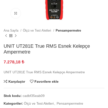
Büyütmek için tıklayın
Ana Sayfa
Ölçü ve Test Aletleri
Pensampermetre
UNIT UT281E True RMS Esnek Kelepçe
Ampermetre
7.278,18
₺
UNIT UT281E True RMS Esnek Kelepçe Ampermetre
Karşılaştır
Favorilere ekle
Stok kodu:
cadbf35eab09
Kategoriler:
Ölçü ve Test Aletleri
,
Pensampermetre