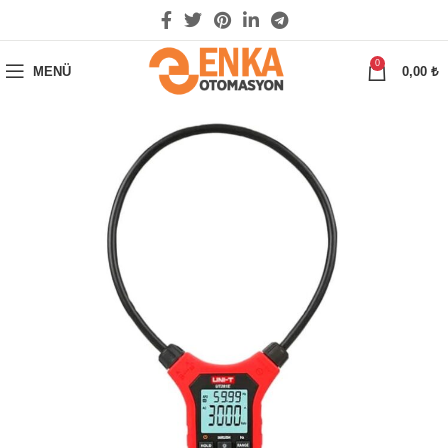
0
MENÜ
0,00
₺