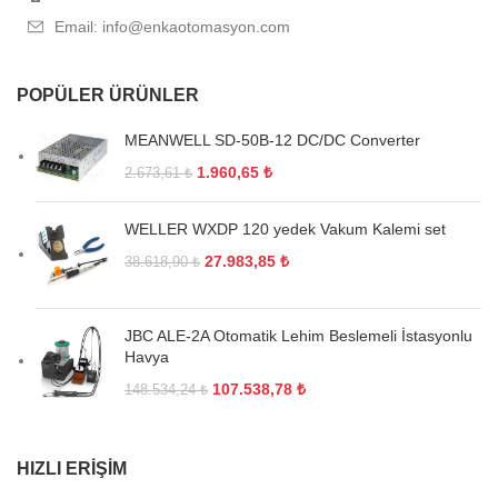
Email: info@enkaotomasyon.com
POPÜLER ÜRÜNLER
MEANWELL SD-50B-12 DC/DC Converter
1.960,65
₺
2.673,61
₺
WELLER WXDP 120 yedek Vakum Kalemi set
27.983,85
₺
38.618,90
₺
JBC ALE-2A Otomatik Lehim Beslemeli İstasyonlu
Havya
107.538,78
₺
148.534,24
₺
HIZLI ERIŞIM