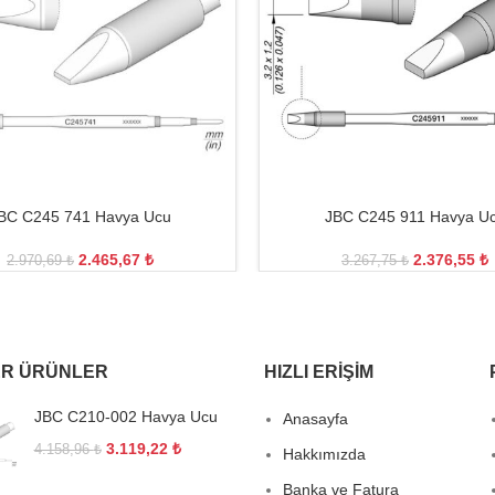
BC C245 741 Havya Ucu
JBC C245 911 Havya U
2.465,67
₺
2.376,55
₺
2.970,69
₺
3.267,75
₺
R ÜRÜNLER
HIZLI ERIŞIM
JBC C210-002 Havya Ucu
Anasayfa
3.119,22
₺
4.158,96
₺
Hakkımızda
Banka ve Fatura