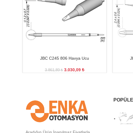
JBC C245 806 Havya Ucu
J
3.030,09
₺
3.861,89
₺
POPÜLE
Aradığın Ürün İnanılmaz Fiyatlarla