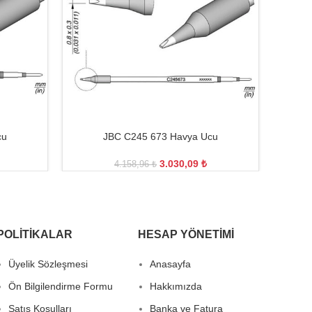
cu
JBC C245 673 Havya Ucu
3.030,09
₺
4.158,96
₺
POLITIKALAR
HESAP YÖNETIMI
Üyelik Sözleşmesi
Anasayfa
Ön Bilgilendirme Formu
Hakkımızda
Satış Koşulları
Banka ve Fatura