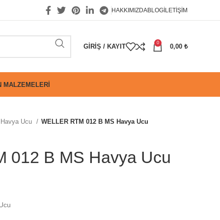
HAKKIMIZDA
BLOG
İLETIŞIM
0
GIRIŞ / KAYIT
0,00
₺
 MALZEMELERI
Havya Ucu
WELLER RTM 012 B MS Havya Ucu
 012 B MS Havya Ucu
Ucu