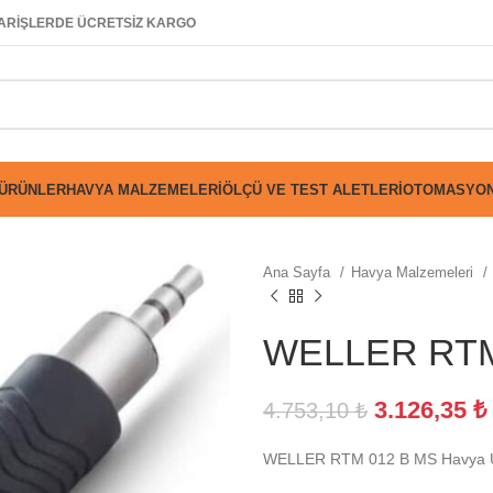
SİPARİŞLERDE ÜCRETSİZ KARGO
 ÜRÜNLER
HAVYA MALZEMELERI
ÖLÇÜ VE TEST ALETLERI
OTOMASYON
Ana Sayfa
Havya Malzemeleri
WELLER RTM
3.126,35
₺
4.753,10
₺
WELLER RTM 012 B MS Havya 