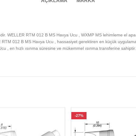
AÇIKLAMA
MARKA
dir. WELLER RTM 012 B MS Havya Ucu , WXMP MS lehimleme el apara
RTM 012 B MS Havya Ucu , hassasiyet gerektiren en küçük uygulamalar iç
u , en hızlı ısınma süresine ve mükemmel ısınma transferine sahipt
-27%