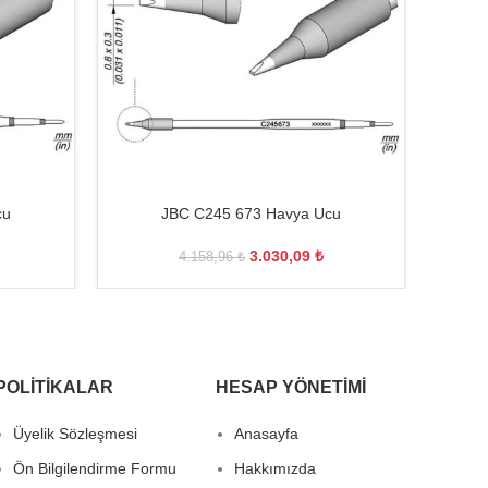
cu
JBC C245 673 Havya Ucu
3.030,09
₺
4.158,96
₺
POLITIKALAR
HESAP YÖNETIMI
Üyelik Sözleşmesi
Anasayfa
Ön Bilgilendirme Formu
Hakkımızda