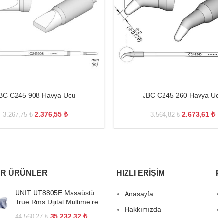
BC C245 908 Havya Ucu
JBC C245 260 Havya U
2.376,55
₺
2.673,61
₺
3.267,75
₺
3.564,82
₺
R ÜRÜNLER
HIZLI ERIŞIM
UNIT UT8805E Masaüstü
Anasayfa
True Rms Dijital Multimetre
Hakkımızda
35.232,32
₺
44.560,27
₺