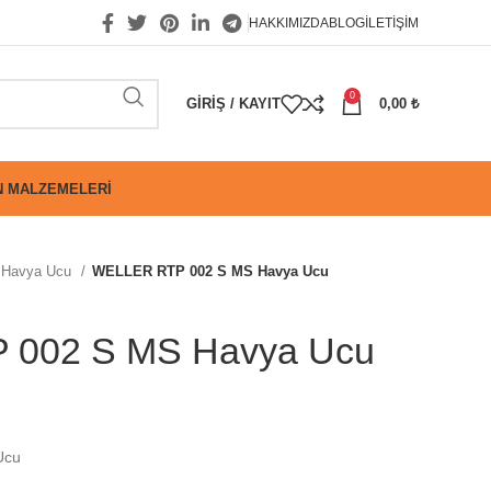
HAKKIMIZDA
BLOG
İLETIŞIM
0
GIRIŞ / KAYIT
0,00
₺
 MALZEMELERI
Havya Ucu
WELLER RTP 002 S MS Havya Ucu
002 S MS Havya Ucu
Ucu