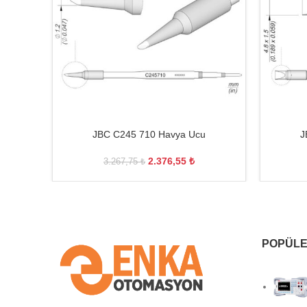
JBC C245 710 Havya Ucu
J
2.376,55
₺
3.267,75
₺
POPÜLE