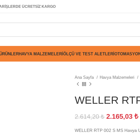
SİPARİŞLERDE ÜCRETSİZ KARGO
 ÜRÜNLER
HAVYA MALZEMELERI
ÖLÇÜ VE TEST ALETLERI
OTOMASYON
Ana Sayfa
Havya Malzemeleri
WELLER RTP 
2.165,03
₺
2.614,20
₺
WELLER RTP 002 S MS Havya 