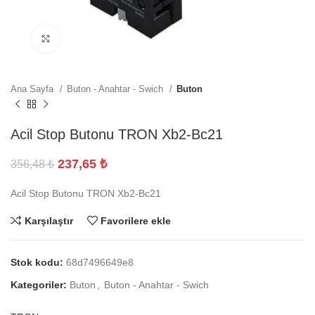
Büyütmek için tıklayın
Ana Sayfa
Buton - Anahtar - Swich
Buton
Acil Stop Butonu TRON Xb2-Bc21
237,65
₺
356,48
₺
Acil Stop Butonu TRON Xb2-Bc21
Karşılaştır
Favorilere ekle
Stok kodu:
68d7496649e8
Kategoriler:
Buton
,
Buton - Anahtar - Swich