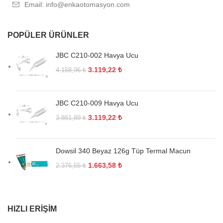
Email: info@enkaotomasyon.com
POPÜLER ÜRÜNLER
JBC C210-002 Havya Ucu
3.119,22
₺
4.158,96
₺
JBC C210-009 Havya Ucu
3.119,22
₺
3.861,89
₺
Dowsil 340 Beyaz 126g Tüp Termal Macun
1.663,58
₺
2.376,55
₺
HIZLI ERIŞIM