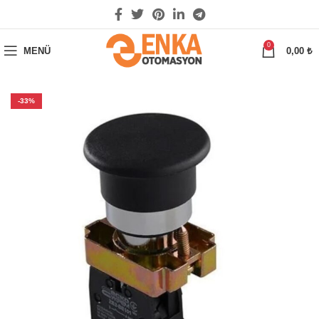
0
MENÜ
0,00
₺
-33%