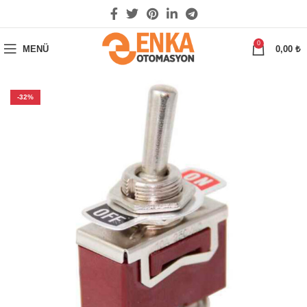
0
MENÜ
0,00
₺
-32%