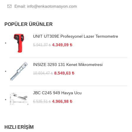
Email: info@enkaotomasyon.com
POPÜLER ÜRÜNLER
UNIT UT309E Profesyonel Lazer Termometre
4.349,09
₺
5.941,37
₺
INSIZE 3293 131 Kenet Mikrometresi
8.549,63
₺
10.694,47
₺
JBC C245 949 Havya Ucu
4.966,98
₺
6.535,51
₺
HIZLI ERIŞIM