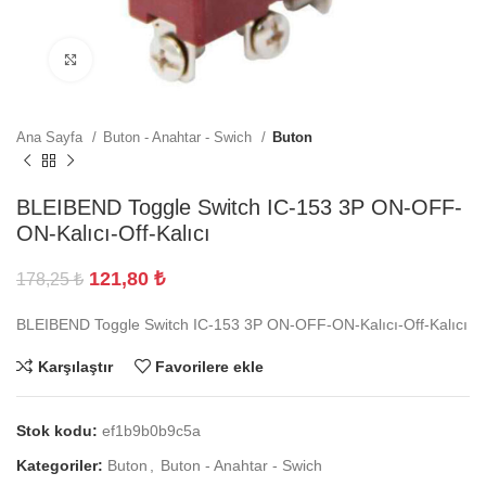
Büyütmek için tıklayın
Ana Sayfa
Buton - Anahtar - Swich
Buton
BLEIBEND Toggle Switch IC-153 3P ON-OFF-
ON-Kalıcı-Off-Kalıcı
121,80
₺
178,25
₺
BLEIBEND Toggle Switch IC-153 3P ON-OFF-ON-Kalıcı-Off-Kalıcı
Karşılaştır
Favorilere ekle
Stok kodu:
ef1b9b0b9c5a
Kategoriler:
Buton
,
Buton - Anahtar - Swich