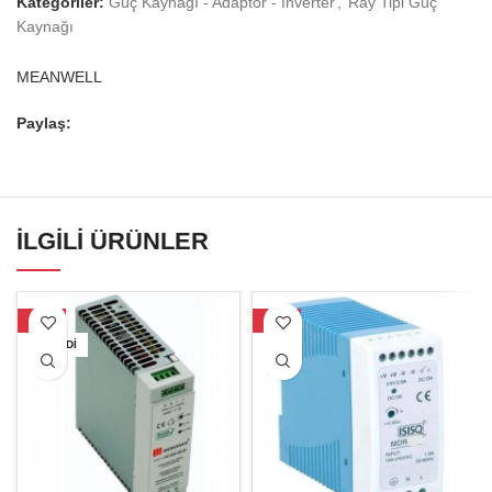
Kategoriler:
Güç Kaynağı - Adaptör - İnverter
,
Ray Tipi Güç
Kaynağı
MEANWELL
Paylaş:
İLGILI ÜRÜNLER
-30%
-16%
TÜKENDI