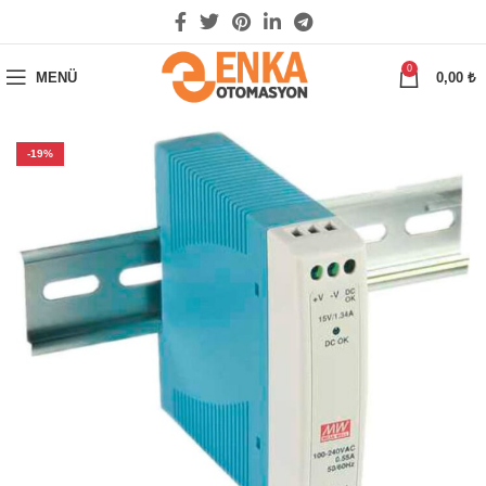
0
MENÜ
0,00
₺
-19%