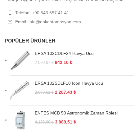
Telefon: +90 543 557 41 41
Email: info@enkaotomasyon.com
POPÜLER ÜRÜNLER
ERSA 102CDLF24 Havya Ucu
842,10
₺
2.020,07
₺
ERSA 102SDLF18 Icon Havya Ucu
2.287,43
₺
2.673,61
₺
ENTES MCB 50 Astronomik Zaman Rölesi
3.089,51
₺
4.158,96
₺