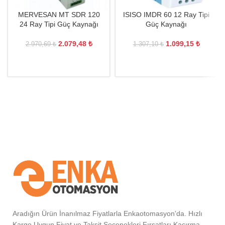
MERVESAN MT SDR 120
ISISO IMDR 60 12 Ray Tipi
24 Ray Tipi Güç Kaynağı
Güç Kaynağı
2.079,48
₺
1.099,15
₺
2.970,69
₺
1.307,10
₺
Aradığın Ürün İnanılmaz Fiyatlarla Enkaotomasyon'da. Hızlı
Kargo Uygun Fiyat ve Taksit Seçenekleri Fırsatları Kaçırma.