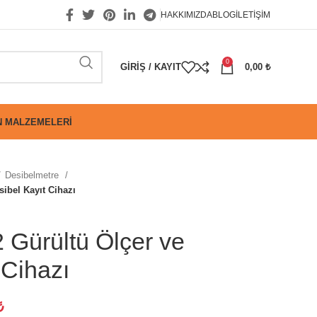
HAKKIMIZDA
BLOG
İLETIŞIM
0
GIRIŞ / KAYIT
0,00
₺
 MALZEMELERI
Desibelmetre
ibel Kayıt Cihazı
Gürültü Ölçer ve
 Cihazı
₺