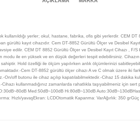
AÇIKLAMA
MARKA
kullanıldığı yerler; okul, hastane, fabrika, ofis gibi yerlerdir. CEM DT
an gürültü kayıt cihazıdır. Cem DT-8852 Gürültü Ölçer ve Desibel Kayıt C
tavsiye edilir. CEM DT 8852 Gürültü Ölçer ve Desibel Kayıt Cihazı , F/S 
 modu ile en yüksek ve en düşük değerleri tespit edebilirsiniz. Cihazın
ahiptir. Hold özelliği ile ölçüm yapılırken anlık ölçümlerinizi sabitleye
ulunmaktadır.-Cem DT-8852 gürültü ölçer cihazı A ve C olmak üzere iki fark
siniz.-On/off butonu ile cihaz açılıp kapatılabilmektedir.-Cihaz 15 dakik
Cihazı kullanmadığınız zamanlarda rahatlıkla taşıyabilmeniz için sert
lığı: LO:30dB~80dB Med:50dB~100dB Hi:80dB~130dB Auto:30dB~130dBHas
ırma: Hızlı/yavaşEkran: LCDOtomatik Kapanma: VarAğırlık: 350 grGüç 