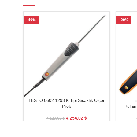
-40%
-29%
TESTO 0602 1293 K Tipi Sıcaklık Ölçer
TE
Prob
Kullan
4.254,02
₺
7.129,65
₺