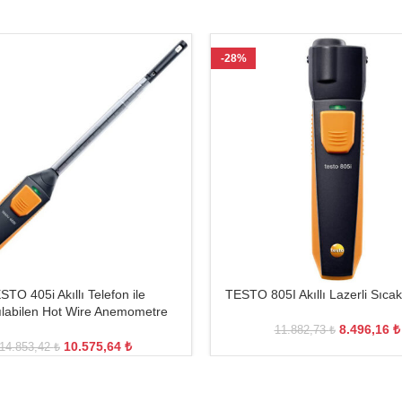
-28%
STO 405i Akıllı Telefon ile
TESTO 805I Akıllı Lazerli Sıcak
ılabilen Hot Wire Anemometre
8.496,16
₺
11.882,73
₺
10.575,64
₺
14.853,42
₺