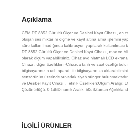
Açıklama
CEM DT 8852 Gürültü Ölçer ve Desibel Kayıt Cihazı , en çok 
oluşan ses miktarını ölçme ve kayıt altına alma işlemini yap
süre kullanılmadığında kalibrasyon yapılarak kullanılması 
DT 8852 Gürültü Ölçer ve Desibel Kayıt Cihazı , max ve Min
olarak ölçüm yapabilirsiniz. Cihaz aydınlatmalı LCD ekrana s
Cihazı , diğer özellikleri:-Cihazda tarih ve saat özelliği b
bilgisayarınızın usb aparatı ile bilgisayarınıza aktarabilir
sensörünün üzerinde yuvarlak siyah sünger bulunmaktadır.-
ve Desibel Kayıt Cihazı , Teknik Özellikleri:Ölçüm Ara
Çözünürlüğü: 0.1dBDinamik Aralık: 50dBZaman Ağırlıkland
İLGILI ÜRÜNLER