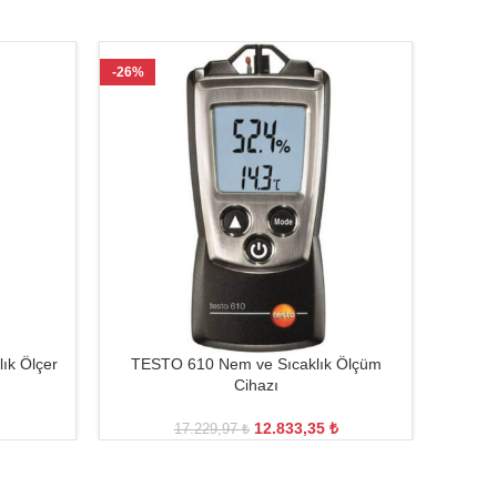
-26%
-32%
TÜKEN
lık Ölçer
TESTO 610 Nem ve Sıcaklık Ölçüm
T
Cihazı
12.833,35
₺
17.229,97
₺