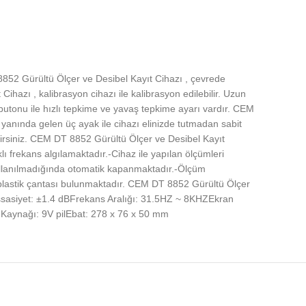
 8852 Gürültü Ölçer ve Desibel Kayıt Cihazı , çevrede
ihazı , kalibrasyon cihazı ile kalibrasyon edilebilir. Uzun
butonu ile hızlı tepkime ve yavaş tepkime ayarı vardır. CEM
 yanında gelen üç ayak ile cihazı elinizde tutmadan sabit
bilirsiniz. CEM DT 8852 Gürültü Ölçer ve Desibel Kayıt
lı frekans algılamaktadır.-Cihaz ile yapılan ölçümleri
a kullanılmadığında otomatik kapanmaktadır.-Ölçüm
 plastik çantası bulunmaktadır. CEM DT 8852 Gürültü Ölçer
sasiyet: ±1.4 dBFrekans Aralığı: 31.5HZ ~ 8KHZEkran
Kaynağı: 9V pilEbat: 278 x 76 x 50 mm