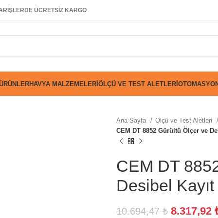
SİPARİŞLERDE ÜCRETSİZ KARGO
 ÜRÜNLER
HAVYA MALZEMELERI
ÖLÇÜ VE TEST ALETLERI
OTOMASYON
Ana Sayfa
Ölçü ve Test Aletleri
CEM DT 8852 Gürültü Ölçer ve Des
CEM DT 8852 
Desibel Kayıt
8.317,92
10.694,47
₺