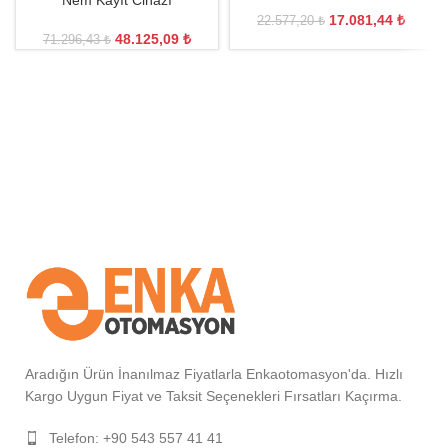
Nem Kayıt Cihazı
17.081,44
₺
22.577,20
₺
48.125,09
₺
71.296,43
₺
Aradığın Ürün İnanılmaz Fiyatlarla Enkaotomasyon'da. Hızlı
Kargo Uygun Fiyat ve Taksit Seçenekleri Fırsatları Kaçırma.
Telefon: +90 543 557 41 41