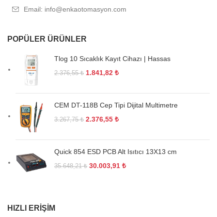
Email: info@enkaotomasyon.com
POPÜLER ÜRÜNLER
Tlog 10 Sıcaklık Kayıt Cihazı | Hassas
1.841,82
₺
2.376,55
₺
CEM DT-118B Cep Tipi Dijital Multimetre
2.376,55
₺
3.267,75
₺
Quick 854 ESD PCB Alt Isıtıcı 13X13 cm
30.003,91
₺
35.648,21
₺
HIZLI ERIŞIM