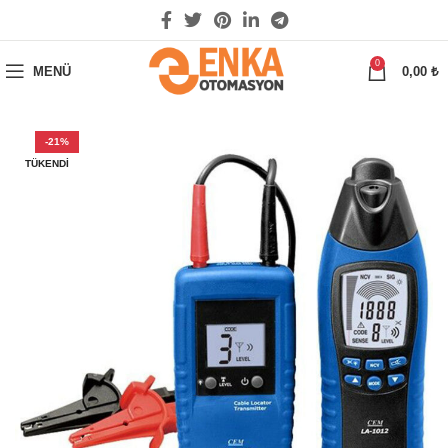
0
MENÜ
0,00
₺
-21%
TÜKENDI