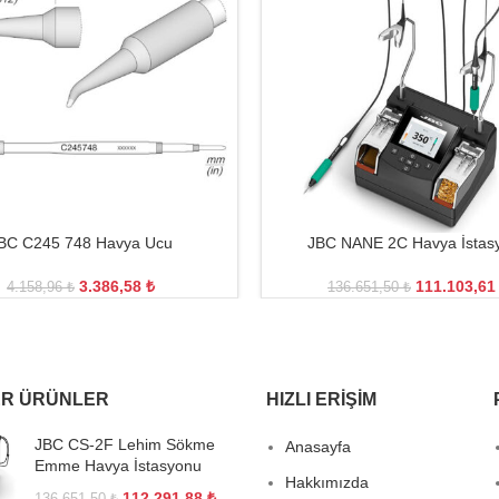
BC C245 748 Havya Ucu
JBC NANE 2C Havya İstas
3.386,58
₺
111.103,6
4.158,96
₺
136.651,50
₺
R ÜRÜNLER
HIZLI ERIŞIM
JBC CS-2F Lehim Sökme
Anasayfa
Emme Havya İstasyonu
Hakkımızda
112.291,88
₺