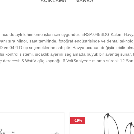
AÇIKLAMA
MARKA
e detaylı lehimleme işleri için uygundur. ERSA 045BDG Kalem Havya, küç
yanı sıra Minor, saat tamirinde, fotoğraf endüstrisinde ve dental tekno
e 042LD uç seçeneklerine sahiptir. Havya ucunun değiştirilebilir olması
 Isı kontrol sistemi, sıcaklık ayarını sağlamada büyük bir avantaj sunar.
 derecesi: 5 WattV güç kaynağı: 6 VoltSaniyede ısınma süresi: 12 Sani
-19%