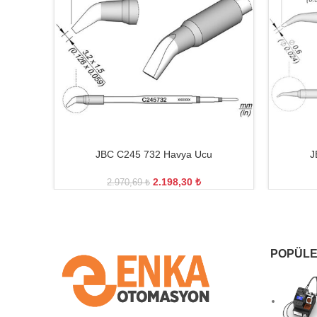
JBC C245 732 Havya Ucu
J
2.198,30
₺
2.970,69
₺
POPÜLE