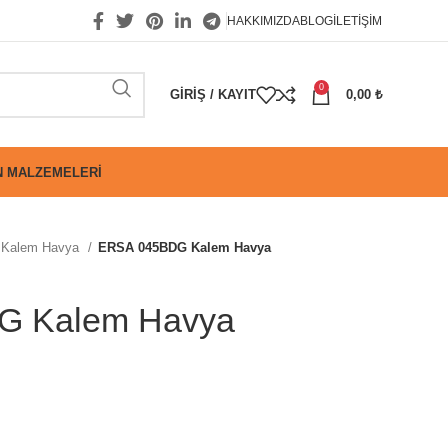
HAKKIMIZDA
BLOG
İLETIŞIM
0
GIRIŞ / KAYIT
0,00
₺
 MALZEMELERI
Kalem Havya
ERSA 045BDG Kalem Havya
G Kalem Havya