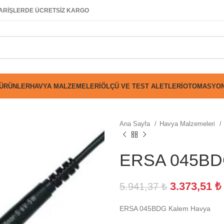
SİPARİŞLERDE ÜCRETSİZ KARGO
 ÜRÜNLER
HAVYA MALZEMELERI
ÖLÇÜ VE TEST ALETLERI
OTOMASYON
Ana Sayfa
Havya Malzemeleri
ERSA 045BD
3.373,51
₺
5.941,37
₺
ERSA 045BDG Kalem Havya