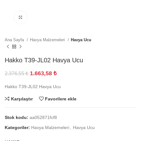
Büyütmek için tıklayın
Ana Sayfa
Havya Malzemeleri
Havya Ucu
Hakko T39-JL02 Havya Ucu
1.663,58
₺
2.376,55
₺
Hakko T39-JL02 Havya Ucu
Karşılaştır
Favorilere ekle
Stok kodu:
aa052871fcf8
Kategoriler:
Havya Malzemeleri
,
Havya Ucu