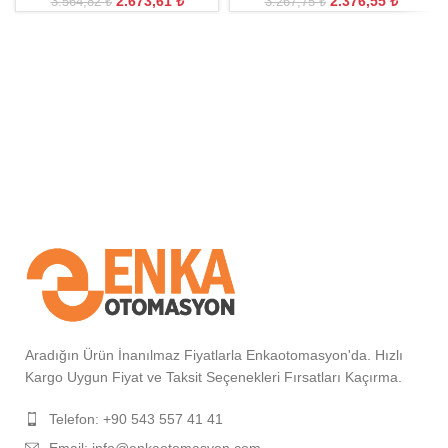
2.673,61
₺
2.376,55
₺
3.564,82
₺
3.267,75
₺
Aradığın Ürün İnanılmaz Fiyatlarla Enkaotomasyon'da. Hızlı
Kargo Uygun Fiyat ve Taksit Seçenekleri Fırsatları Kaçırma.
Telefon: +90 543 557 41 41
Email: info@enkaotomasyon.com