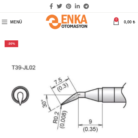
0
MENÜ
0,00
₺
-30%