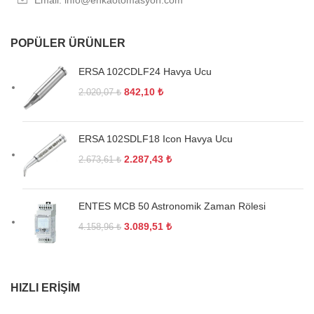
POPÜLER ÜRÜNLER
ERSA 102CDLF24 Havya Ucu
842,10
₺
2.020,07
₺
ERSA 102SDLF18 Icon Havya Ucu
2.287,43
₺
2.673,61
₺
ENTES MCB 50 Astronomik Zaman Rölesi
3.089,51
₺
4.158,96
₺
HIZLI ERIŞIM