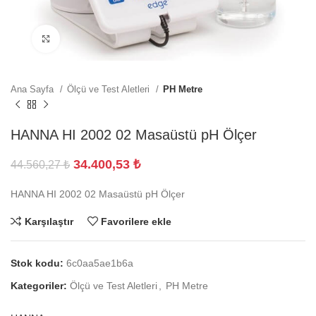
Büyütmek için tıklayın
Ana Sayfa
Ölçü ve Test Aletleri
PH Metre
HANNA HI 2002 02 Masaüstü pH Ölçer
34.400,53
₺
44.560,27
₺
HANNA HI 2002 02 Masaüstü pH Ölçer
Karşılaştır
Favorilere ekle
Stok kodu:
6c0aa5ae1b6a
Kategoriler:
Ölçü ve Test Aletleri
,
PH Metre