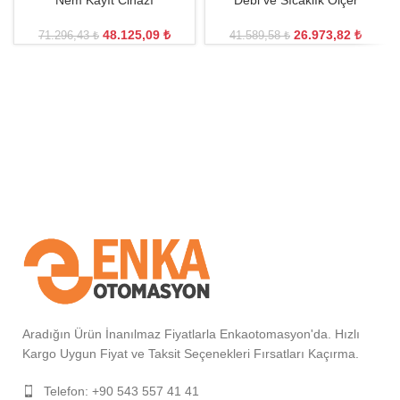
Nem Kayıt Cihazı
Debi ve Sıcaklık Ölçer
48.125,09
₺
26.973,82
₺
71.296,43
₺
41.589,58
₺
Aradığın Ürün İnanılmaz Fiyatlarla Enkaotomasyon'da. Hızlı
Kargo Uygun Fiyat ve Taksit Seçenekleri Fırsatları Kaçırma.
Telefon: +90 543 557 41 41