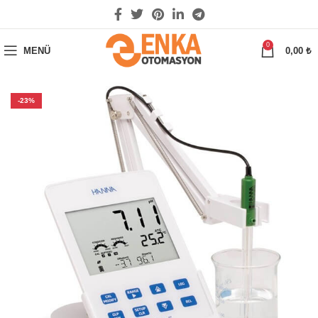
0
MENÜ
0,00
₺
-23%