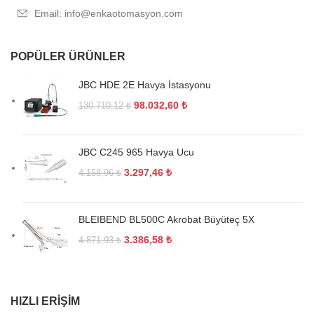
Email: info@enkaotomasyon.com
POPÜLER ÜRÜNLER
JBC HDE 2E Havya İstasyonu
98.032,60
₺
130.710,12
₺
JBC C245 965 Havya Ucu
3.297,46
₺
4.158,96
₺
BLEIBEND BL500C Akrobat Büyüteç 5X
3.386,58
₺
4.871,93
₺
HIZLI ERIŞIM