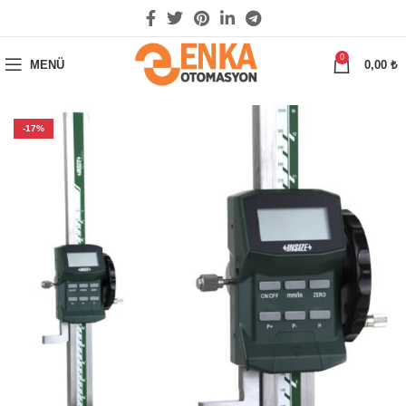
0
MENÜ
0,00
₺
-17%