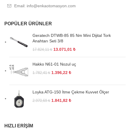
Email: info@enkaotomasyon.com
POPÜLER ÜRÜNLER
Geratech DTWB-85 85 Nm Mini Dijital Tork
Anahtarı Seti 3/8
13.071,01
₺
17.824,11
₺
Hakko N61-01 Nozul uç
1.396,22
₺
1.782,41
₺
Loyka ATG-150 İtme Çekme Kuvvet Ölçer
1.841,82
₺
2.970,69
₺
HIZLI ERIŞIM