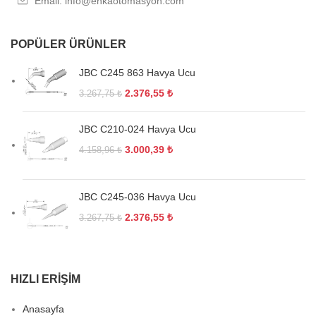
Email: info@enkaotomasyon.com
POPÜLER ÜRÜNLER
JBC C245 863 Havya Ucu
2.376,55
₺
3.267,75
₺
JBC C210-024 Havya Ucu
3.000,39
₺
4.158,96
₺
JBC C245-036 Havya Ucu
2.376,55
₺
3.267,75
₺
HIZLI ERIŞIM
Anasayfa