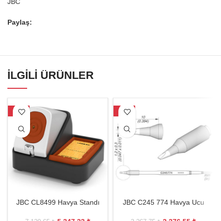
JBC
Paylaş:
İLGILI ÜRÜNLER
-25%
-27%
JBC CL8499 Havya Standı
JBC C245 774 Havya Ucu