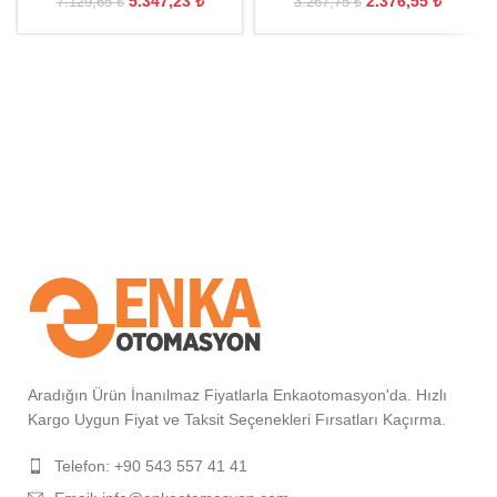
5.347,23
₺
2.376,55
₺
7.129,65
₺
3.267,75
₺
Aradığın Ürün İnanılmaz Fiyatlarla Enkaotomasyon'da. Hızlı
Kargo Uygun Fiyat ve Taksit Seçenekleri Fırsatları Kaçırma.
Telefon: +90 543 557 41 41