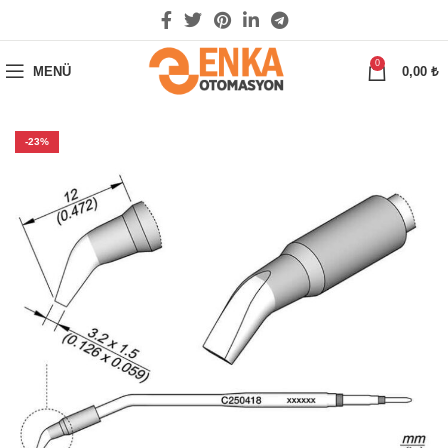
0
MENÜ
0,00
₺
-23%