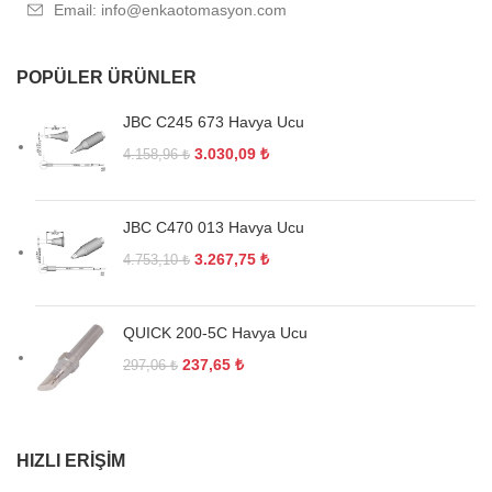
Email: info@enkaotomasyon.com
POPÜLER ÜRÜNLER
JBC C245 673 Havya Ucu
3.030,09
₺
4.158,96
₺
JBC C470 013 Havya Ucu
3.267,75
₺
4.753,10
₺
QUICK 200-5C Havya Ucu
237,65
₺
297,06
₺
HIZLI ERIŞIM