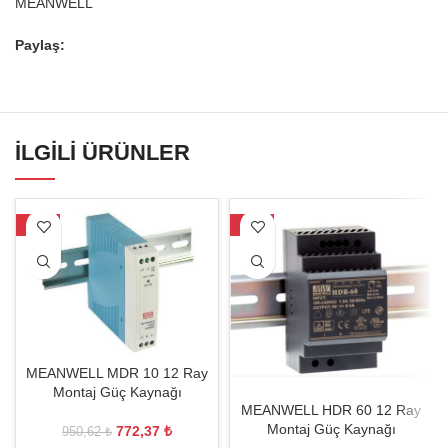
MEANWELL
Paylaş:
İLGILI ÜRÜNLER
-19%
-17%
MEANWELL MDR 10 12 Ray
Montaj Güç Kaynağı
MEANWELL HDR 60 12 Ray
Montaj Güç Kaynağı
772,37
₺
950,62
₺