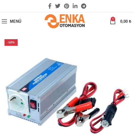
0
MENÜ
0,00
₺
-18%