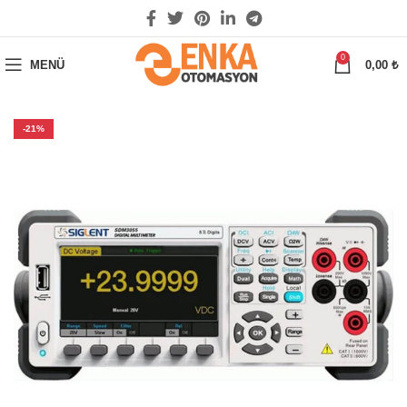
0
MENÜ
0,00
₺
-21%