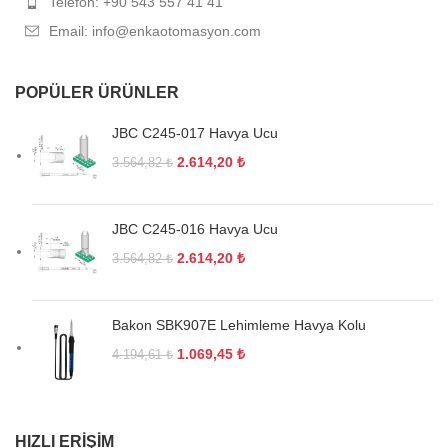
Telefon: +90 543 557 41 41
Email: info@enkaotomasyon.com
POPÜLER ÜRÜNLER
JBC C245-017 Havya Ucu
2.614,20
₺
3.564,82
₺
JBC C245-016 Havya Ucu
2.614,20
₺
3.564,82
₺
Bakon SBK907E Lehimleme Havya Kolu
1.069,45
₺
4.194,61
₺
HIZLI ERIŞIM