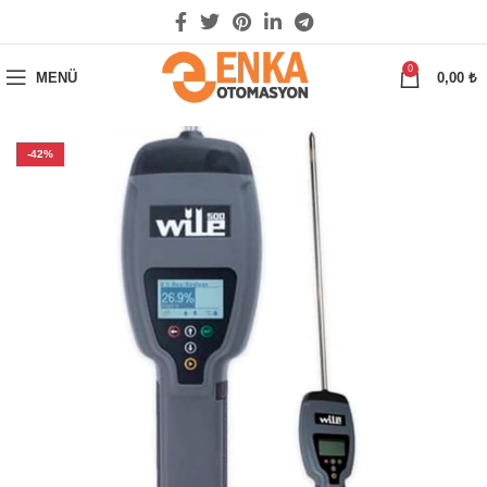
0
MENÜ
0,00
₺
-42%