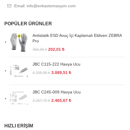
Email: info@enkaotomasyon.com
POPÜLER ÜRÜNLER
Antistatik ESD Avuç İçi Kaplamalı Eldiven ZEBRA
Pro
202,01
₺
356,48
₺
JBC C115-222 Havya Ucu
3.089,51
₺
4.158,96
₺
JBC C245-009 Havya Ucu
2.465,67
₺
3.267,75
₺
HIZLI ERIŞIM