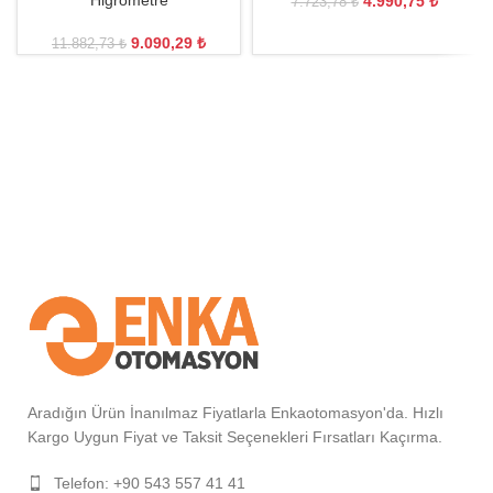
Higrometre
4.990,75
₺
7.723,78
₺
9.090,29
₺
11.882,73
₺
Aradığın Ürün İnanılmaz Fiyatlarla Enkaotomasyon'da. Hızlı
Kargo Uygun Fiyat ve Taksit Seçenekleri Fırsatları Kaçırma.
Telefon: +90 543 557 41 41