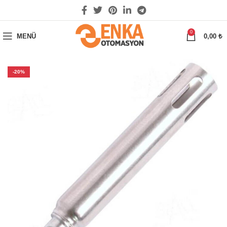
0
MENÜ
0,00
₺
-20%