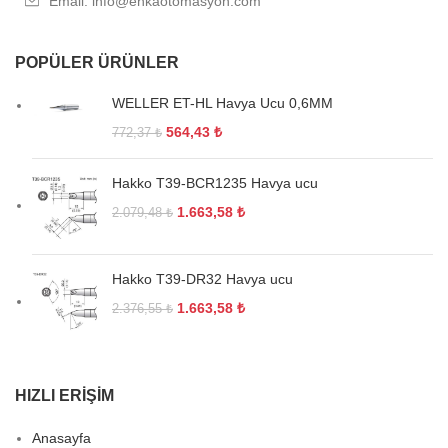
Email: info@enkaotomasyon.com
POPÜLER ÜRÜNLER
WELLER ET-HL Havya Ucu 0,6MM
564,43
₺
772,37
₺
Hakko T39-BCR1235 Havya ucu
1.663,58
₺
2.079,48
₺
Hakko T39-DR32 Havya ucu
1.663,58
₺
2.376,55
₺
HIZLI ERIŞIM
Anasayfa