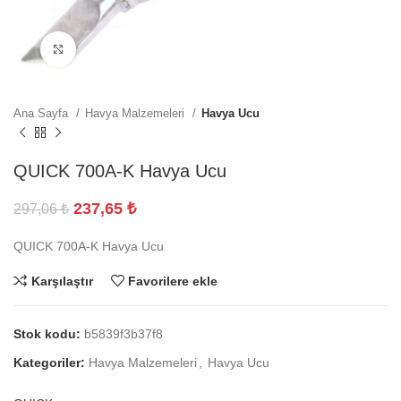
Büyütmek için tıklayın
Ana Sayfa
Havya Malzemeleri
Havya Ucu
QUICK 700A-K Havya Ucu
237,65
₺
297,06
₺
QUICK 700A-K Havya Ucu
Karşılaştır
Favorilere ekle
Stok kodu:
b5839f3b37f8
Kategoriler:
Havya Malzemeleri
,
Havya Ucu