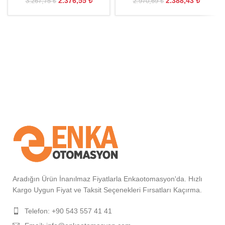
2.376,55
₺
2.388,43
₺
3.267,75
₺
2.970,69
₺
Aradığın Ürün İnanılmaz Fiyatlarla Enkaotomasyon'da. Hızlı
Kargo Uygun Fiyat ve Taksit Seçenekleri Fırsatları Kaçırma.
Telefon: +90 543 557 41 41