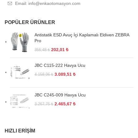
Email: info@enkaotomasyon.com
POPÜLER ÜRÜNLER
Antistatik ESD Avuç İçi Kaplamalı Eldiven ZEBRA
Pro
202,01
₺
356,48
₺
JBC C115-222 Havya Ucu
3.089,51
₺
4.158,96
₺
JBC C245-009 Havya Ucu
2.465,67
₺
3.267,75
₺
HIZLI ERIŞIM