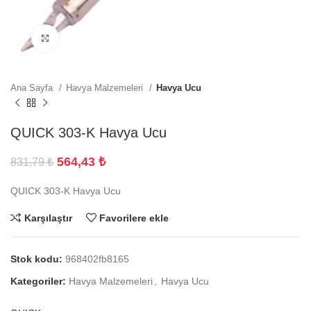
Büyütmek için tıklayın
Ana Sayfa
Havya Malzemeleri
Havya Ucu
QUICK 303-K Havya Ucu
564,43
₺
831,79
₺
QUICK 303-K Havya Ucu
Karşılaştır
Favorilere ekle
Stok kodu:
968402fb8165
Kategoriler:
Havya Malzemeleri
,
Havya Ucu