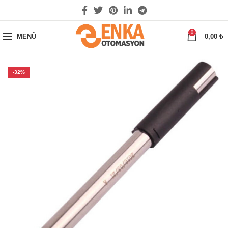
0
MENÜ
0,00
₺
-32%