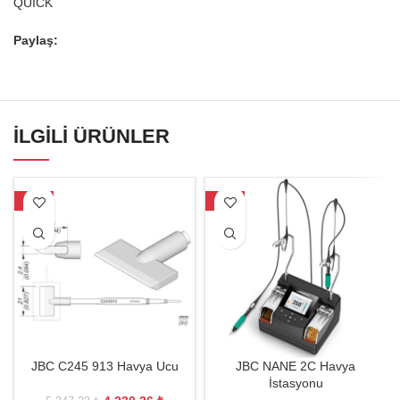
QUICK
Paylaş:
İLGILI ÜRÜNLER
-21%
-19%
JBC C245 913 Havya Ucu
JBC NANE 2C Havya
İstasyonu