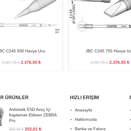
BC C245 930 Havya Ucu
JBC C245 755 Havya U
2.376,55
₺
2.376,55
₺
3.267,75
₺
3.267,75
₺
R ÜRÜNLER
HIZLI ERIŞIM
Antistatik ESD Avuç İçi
Anasayfa
Kaplamalı Eldiven ZEBRA
Hakkımızda
Pro
Banka ve Fatura
202,01
₺
356,48
₺