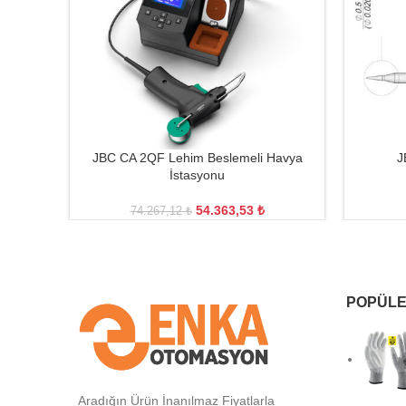
JBC CA 2QF Lehim Beslemeli Havya
J
İstasyonu
54.363,53
₺
74.267,12
₺
POPÜLE
Aradığın Ürün İnanılmaz Fiyatlarla