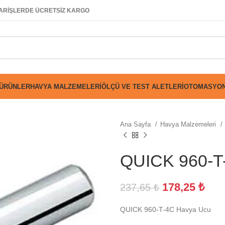
SİPARİŞLERDE ÜCRETSİZ KARGO
 ÜRÜNLER
HAVYA MALZEMELERI
ÖLÇÜ VE TEST ALETLERI
OTOMASYON
Ana Sayfa
Havya Malzemeleri
QUICK 960-T
178,25
₺
237,65
₺
QUICK 960-T-4C Havya Ucu