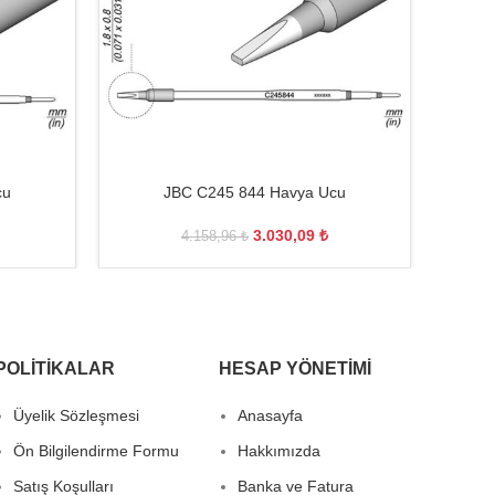
cu
JBC C245 844 Havya Ucu
3.030,09
₺
4.158,96
₺
POLITIKALAR
HESAP YÖNETIMI
Üyelik Sözleşmesi
Anasayfa
Ön Bilgilendirme Formu
Hakkımızda
Satış Koşulları
Banka ve Fatura