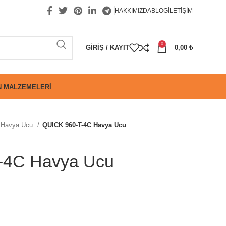
HAKKIMIZDA
BLOG
İLETIŞIM
0
GIRIŞ / KAYIT
0,00
₺
 MALZEMELERI
Havya Ucu
QUICK 960-T-4C Havya Ucu
-4C Havya Ucu