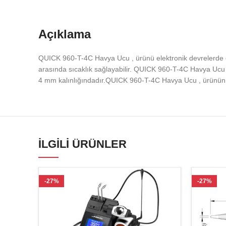
Açıklama
QUICK 960-T-4C Havya Ucu , ürünü elektronik devrelerde el
arasında sıcaklık sağlayabilir. QUICK 960-T-4C Havya Ucu
4 mm kalınlığındadır.QUICK 960-T-4C Havya Ucu , ürününün
İLGILI ÜRÜNLER
-27%
-27%