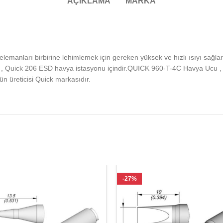
AÇIKLAMA
MARKA
emanları birbirine lehimlemek için gereken yüksek ve hızlı ısıyı sağl
 , Quick 206 ESD havya istasyonu içindir.QUICK 960-T-4C Havya Ucu , 
 üreticisi Quick markasıdır.
-27%