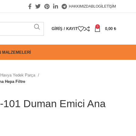
HAKKIMIZDA
BLOG
İLETIŞIM
0
GIRIŞ / KAYIT
0,00
₺
 MALZEMELERI
Havya Yedek Parça
 Hepa Filtre
101 Duman Emici Ana