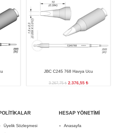
cu
JBC C245 768 Havya Ucu
2.376,55
₺
3.267,75
₺
POLITIKALAR
HESAP YÖNETIMI
Üyelik Sözleşmesi
Anasayfa