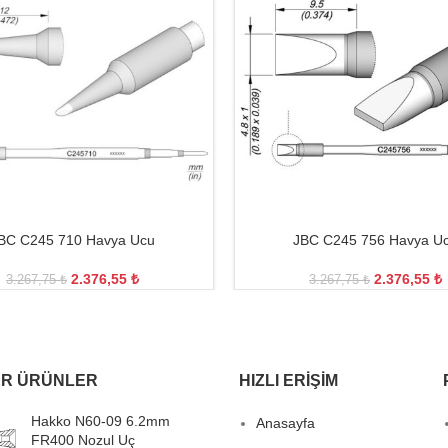
BC C245 710 Havya Ucu
JBC C245 756 Havya U
2.376,55
₺
2.376,55
₺
3.267,75
₺
3.267,75
₺
R ÜRÜNLER
HIZLI ERIŞIM
Hakko N60-09 6.2mm
Anasayfa
FR400 Nozul Uç