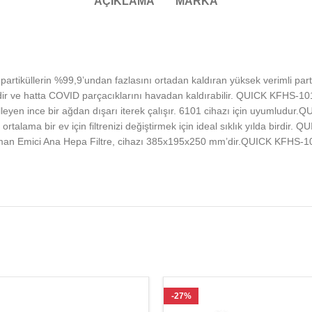
AÇIKLAMA
MARKA
tiküllerin %99,9’undan fazlasını ortadan kaldıran yüksek verimli par
ahildir ve hatta COVID parçacıklarını havadan kaldırabilir. QUICK KFHS-1
lleyen ince bir ağdan dışarı iterek çalışır. 6101 cihazı için uyumludu
ortalama bir ev için filtrenizi değiştirmek için ideal sıklık yılda birdi
n Emici Ana Hepa Filtre, cihazı 385x195x250 mm’dir.QUICK KFHS-10
-27%