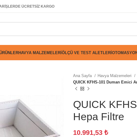
SİPARİŞLERDE ÜCRETSİZ KARGO
 ÜRÜNLER
HAVYA MALZEMELERI
ÖLÇÜ VE TEST ALETLERI
OTOMASYON
Ana Sayfa
Havya Malzemeleri
QUICK KFHS-101 Duman Emici Ana
QUICK KFHS-
Hepa Filtre
10.991,53
₺