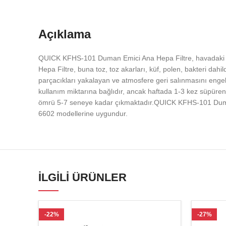
Açıklama
QUICK KFHS-101 Duman Emici Ana Hepa Filtre, havadaki par
Hepa Filtre, buna toz, toz akarları, küf, polen, bakteri d
parçacıkları yakalayan ve atmosfere geri salınmasını enge
kullanım miktarına bağlıdır, ancak haftada 1-3 kez süpüren 
ömrü 5-7 seneye kadar çıkmaktadır.QUICK KFHS-101 Duma
6602 modellerine uygundur.
İLGILI ÜRÜNLER
-22%
-27%