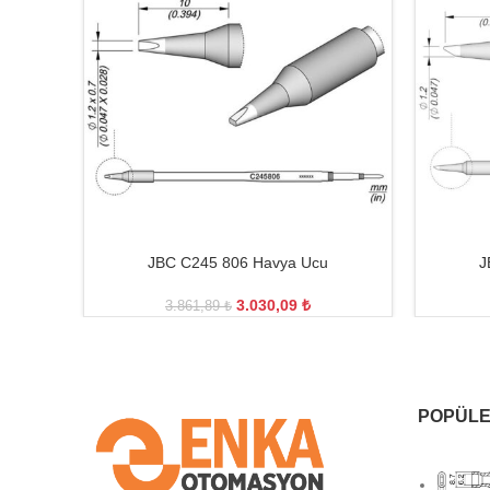
JBC C245 806 Havya Ucu
J
3.030,09
₺
3.861,89
₺
POPÜLE