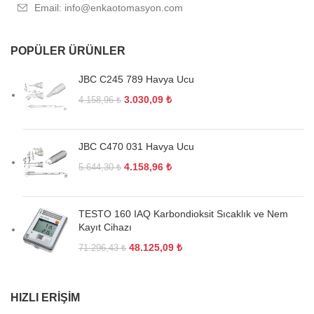
Email: info@enkaotomasyon.com
POPÜLER ÜRÜNLER
JBC C245 789 Havya Ucu
3.030,09
₺
4.158,96
₺
JBC C470 031 Havya Ucu
4.158,96
₺
5.644,30
₺
TESTO 160 IAQ Karbondioksit Sıcaklık ve Nem
Kayıt Cihazı
48.125,09
₺
71.296,43
₺
HIZLI ERIŞIM