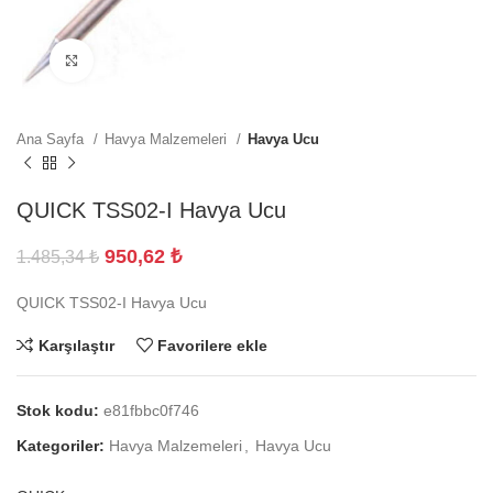
Büyütmek için tıklayın
Ana Sayfa
Havya Malzemeleri
Havya Ucu
QUICK TSS02-I Havya Ucu
950,62
₺
1.485,34
₺
QUICK TSS02-I Havya Ucu
Karşılaştır
Favorilere ekle
Stok kodu:
e81fbbc0f746
Kategoriler:
Havya Malzemeleri
,
Havya Ucu