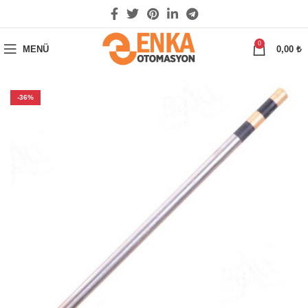
0
MENÜ
0,00
₺
-36%