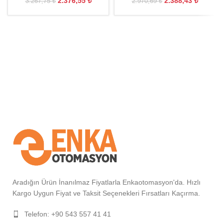
2.376,55
₺
2.388,43
₺
3.267,75
₺
2.970,69
₺
Aradığın Ürün İnanılmaz Fiyatlarla Enkaotomasyon'da. Hızlı
Kargo Uygun Fiyat ve Taksit Seçenekleri Fırsatları Kaçırma.
Telefon: +90 543 557 41 41