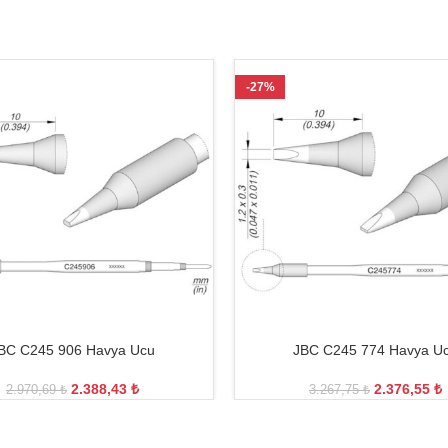
-27%
BC C245 906 Havya Ucu
JBC C245 774 Havya U
2.388,43
₺
2.376,55
₺
2.970,69
₺
3.267,75
₺