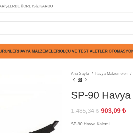
SİPARİŞLERDE ÜCRETSİZ KARGO
 ÜRÜNLER
HAVYA MALZEMELERI
ÖLÇÜ VE TEST ALETLERI
OTOMASYON
Ana Sayfa
Havya Malzemeleri
SP-90 Havya
903,09
₺
1.485,34
₺
SP-90 Havya Kalemi