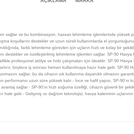
AÇIKLAMA
MARKA
sağlar ve bu kombinasyon, hassas lehimleme işlemlerinde yüksek per
a koşullarını destekler ve uzun süreli kullanımlarda el yorgunluğunu azal
nıldığında, farklı lehimleme görevleri için uçların hızlı ve kolay bir şekil
ğını destekler ve özelleştirilmiş lehimleme işlemleri sağlar. SP-90 Havy
likle profesyonel atölye ve hobi çalışmaları için idealdir. SP-90 Havya K
artırır, böylece iş sonrası hemen kullanılmaya hazır hale gelir. SP-90 H
unmasını sağlar, bu da cihazın sık kullanıma dayanıklı olmasını garanti
ın performansı uzun süre yüksek kalır.- İnce ve hafif yapısı, SP-90’ın kul
ya avantaj sağlar.- SP-90’ın hızlı soğuma özelliği, cihazın güvenli bir şe
ır hale gelir.- Gelişmiş ısı dağıtım teknolojisi, havya kaleminin uçlarını