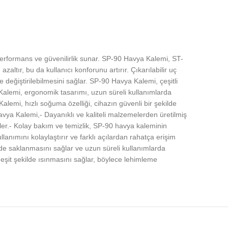
formans ve güvenilirlik sunar. SP-90 Havya Kalemi, ST-
tır, bu da kullanıcı konforunu artırır. Çıkarılabilir uç
de değiştirilebilmesini sağlar. SP-90 Havya Kalemi, çeşitli
a Kalemi, ergonomik tasarımı, uzun süreli kullanımlarda
alemi, hızlı soğuma özelliği, cihazın güvenli bir şekilde
avya Kalemi,- Dayanıklı ve kaliteli malzemelerden üretilmiş
ler.- Kolay bakım ve temizlik, SP-90 havya kaleminin
lanımını kolaylaştırır ve farklı açılardan rahatça erişim
kilde saklanmasını sağlar ve uzun süreli kullanımlarda
n eşit şekilde ısınmasını sağlar, böylece lehimleme