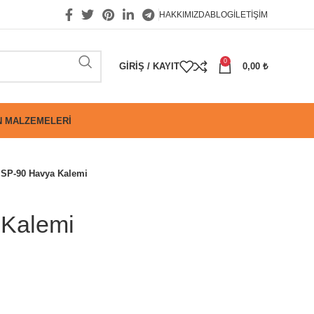
HAKKIMIZDA
BLOG
İLETIŞIM
0
GIRIŞ / KAYIT
0,00
₺
 MALZEMELERI
SP-90 Havya Kalemi
 Kalemi