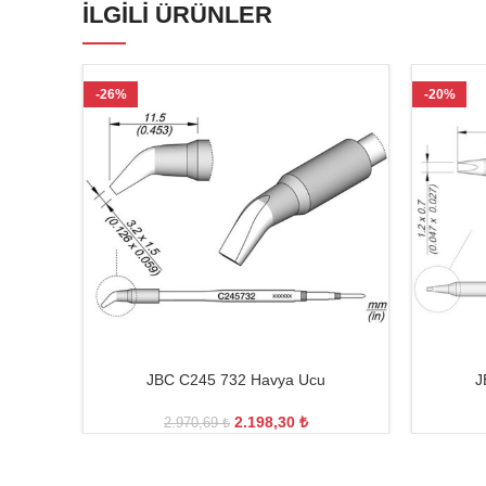
İLGILI ÜRÜNLER
-26%
-20%
JBC C245 732 Havya Ucu
J
2.198,30
₺
2.970,69
₺