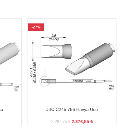
-27%
-21%
cu
JBC C245 756 Havya Ucu
2.376,55
₺
3.267,75
₺