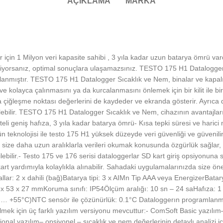
AÇIKLAMA
MARKA
in 1 Milyon veri kapasite sahibi , 3 yıla kadar uzun batarya ömrü vardı
miyorsanız, optimal sonuçlara ulaşamazsınız. TESTO 175 H1 Datalogger 
lanmıştır. TESTO 175 H1 Datalogger Sıcaklık ve Nem, binalar ve kapalı o
e kolayca çalınmasını ya da kurcalanmasını önlemek için bir kilit ile birl
leşme noktası değerlerini de kaydeder ve ekranda gösterir. Ayrıca dat
lebilir. TESTO 175 H1 Datalogger Sıcaklık ve Nem, cihazının avantajları
teli geniş hafıza, 3 yıla kadar batarya ömrü- Kısa tepki süresi ve haric
teknolojisi ile testo 175 H1 yüksek düzeyde veri güvenliği ve güvenilir
 size daha uzun aralıklarla verileri okumak konusunda özgürlük sağlar, 
irilebilir.- Testo 175 ve 176 serisi dataloggerlar SD kart giriş opsiyonuna
t yardımıyla kolaylıkla alınabilir. Sahadaki uygulamalarınızda size öne
lar: 2 x dahili (bağ)Batarya tipi: 3 x AIMn Tip AAA veya EnergizerBatary
 53 x 27 mmKoruma sınıfı: IP54Ölçüm aralığı: 10 sn – 24 saHafıza: 1 
… +55°C)NTC sensör ile çözünürlük: 0.1°C Dataloggerın programlanmas
ek için üç farklı yazılım versiyonu mevcuttur:- ComSoft Basic yazılım– üc
onal yazılım– opsiyonel – sıcaklık ve nem değerlerinin detaylı analizi 