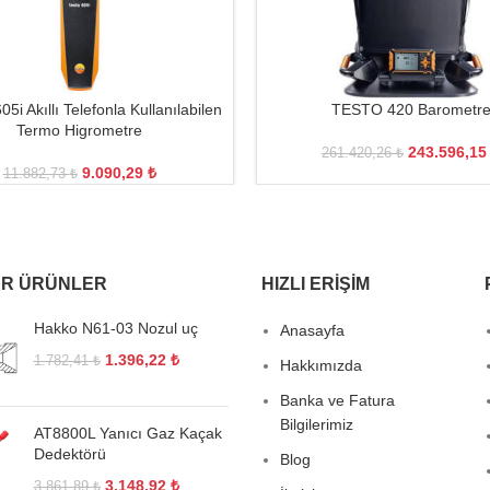
i Akıllı Telefonla Kullanılabilen
TESTO 420 Barometr
Termo Higrometre
243.596,1
261.420,26
₺
9.090,29
₺
11.882,73
₺
R ÜRÜNLER
HIZLI ERIŞIM
Hakko N61-03 Nozul uç
Anasayfa
1.396,22
₺
1.782,41
₺
Hakkımızda
Banka ve Fatura
Bilgilerimiz
AT8800L Yanıcı Gaz Kaçak
Dedektörü
Blog
3.148,92
₺
3.861,89
₺