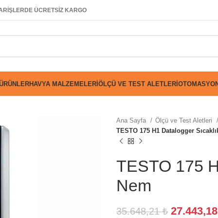
SİPARİŞLERDE ÜCRETSİZ KARGO
 ÜRÜNLER
HAVYA MALZEMELERI
ÖLÇÜ VE TEST ALETLERI
OTOMASYON
Ana Sayfa
Ölçü ve Test Aletleri
TESTO 175 H1 Datalogger Sıcakl
TESTO 175 H1
Nem
27.443,1
35.648,21
₺