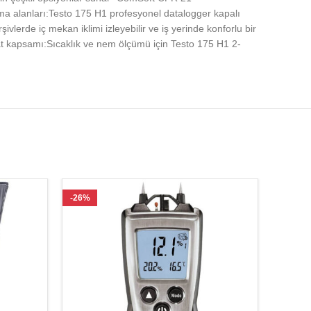
ama alanları:Testo 175 H1 profesyonel datalogger kapalı
ivlerde iç mekan iklimi izleyebilir ve iş yerinde konforlu bir
mat kapsamı:Sıcaklık ve nem ölçümü için Testo 175 H1 2-
-26%
-54%