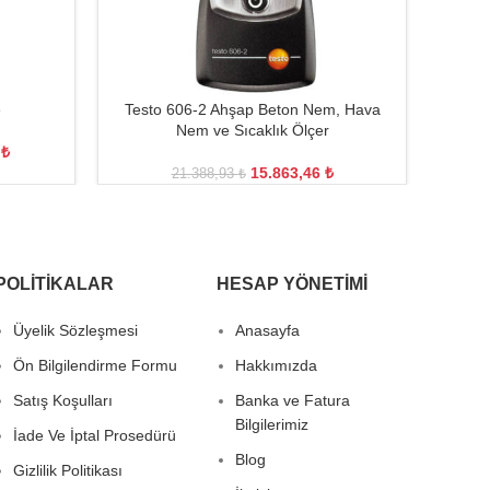
e
Testo 606-2 Ahşap Beton Nem, Hava
T
Nem ve Sıcaklık Ölçer
5
₺
15.863,46
₺
21.388,93
₺
POLITIKALAR
HESAP YÖNETIMI
Üyelik Sözleşmesi
Anasayfa
Ön Bilgilendirme Formu
Hakkımızda
Satış Koşulları
Banka ve Fatura
Bilgilerimiz
İade Ve İptal Prosedürü
Blog
Gizlilik Politikası