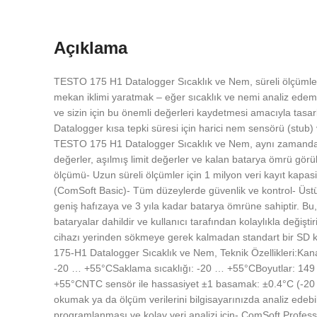
Açıklama
TESTO 175 H1 Datalogger Sıcaklık ve Nem, süreli ölçümler iç
mekan iklimi yaratmak – eğer sıcaklık ve nemi analiz ede
ve sizin için bu önemli değerleri kaydetmesi amacıyla tasar
Datalogger kısa tepki süresi için harici nem sensörü (stub) v
TESTO 175 H1 Datalogger Sıcaklık ve Nem, aynı zamanda çiğ
değerler, aşılmış limit değerler ve kalan batarya ömrü görü
ölçümü- Uzun süreli ölçümler için 1 milyon veri kayıt kapasi
(ComSoft Basic)- Tüm düzeylerde güvenlik ve kontrol- Üstün 
geniş hafızaya ve 3 yıla kadar batarya ömrüne sahiptir. Bu,
bataryalar dahildir ve kullanıcı tarafından kolaylıkla değişt
cihazı yerinden sökmeye gerek kalmadan standart bir SD kar
175-H1 Datalogger Sıcaklık ve Nem, Teknik Özellikleri:Kanal
-20 … +55°CSaklama sıcaklığı: -20 … +55°CBoyutlar: 149 x
+55°CNTC sensör ile hassasiyet ±1 basamak: ±0.4°C (-20 
okumak ya da ölçüm verilerini bilgisayarınızda analiz edebilm
programlanması ve kolay veri analizi için- ComSoft Professi