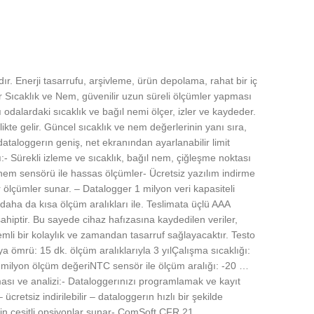
r. Enerji tasarrufu, arşivleme, ürün depolama, rahat bir iç
Sıcaklık ve Nem, güvenilir uzun süreli ölçümler yapması
dalardaki sıcaklık ve bağıl nemi ölçer, izler ve kaydeder.
ikte gelir. Güncel sıcaklık ve nem değerlerinin yanı sıra,
aloggerın geniş, net ekranından ayarlanabilir limit
:- Sürekli izleme ve sıcaklık, bağıl nem, çiğleşme noktası
i nem sensörü ile hassas ölçümler- Ücretsiz yazılım indirme
 ölçümler sunar. – Datalogger 1 milyon veri kapasiteli
daha da kısa ölçüm aralıkları ile. Teslimata üçlü AAA
 sahiptir. Bu sayede cihaz hafızasına kaydedilen veriler,
mli bir kolaylık ve zamandan tasarruf sağlayacaktır. Testo
a ömrü: 15 dk. ölçüm aralıklarıyla 3 yılÇalışma sıcaklığı:
milyon ölçüm değeriNTC sensör ile ölçüm aralığı: -20 …
ı ve analizi:- Dataloggerınızı programlamak ve kayıt
retsiz indirilebilir – dataloggerın hızlı bir şekilde
için çeşitli opsiyonlar sunar- ComSoft CFR 21