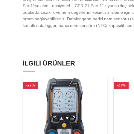
Part11yazılım– opsiyonel – CFR 21 Part 11 uyumlu ilaç sekt
odalarda sıcaklık ve nem değerlerini kesintisiz izleme için i
ortam sağlayabilirsiniz. Dataloggerın harici nem sensörü (
kanallı datalogger, harici nem sensörü (NTC/ kapasitif nem s
İLGILI ÜRÜNLER
-27%
-23%