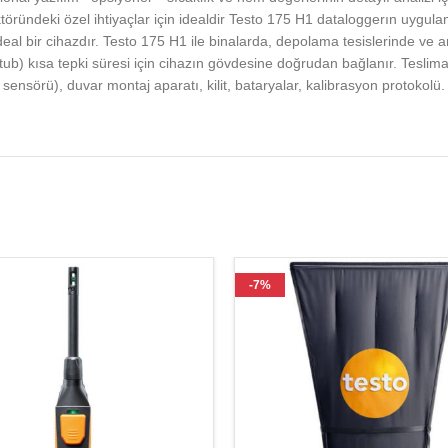
öründeki özel ihtiyaçlar için idealdir Testo 175 H1 dataloggerın uygul
deal bir cihazdır. Testo 175 H1 ile binalarda, depolama tesislerinde ve arş
stub) kısa tepki süresi için cihazın gövdesine doğrudan bağlanır. Tesli
ensörü), duvar montaj aparatı, kilit, bataryalar, kalibrasyon protokolü.
-7%