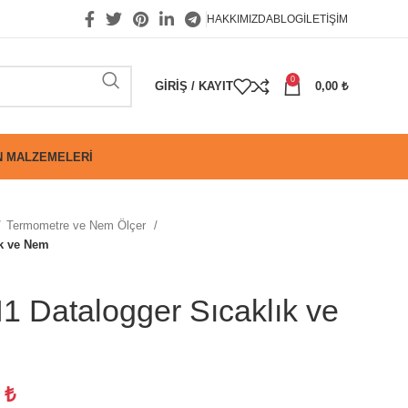
HAKKIMIZDA
BLOG
İLETIŞIM
0
GIRIŞ / KAYIT
0,00
₺
 MALZEMELERI
Termometre ve Nem Ölçer
ık ve Nem
 Datalogger Sıcaklık ve
8
₺