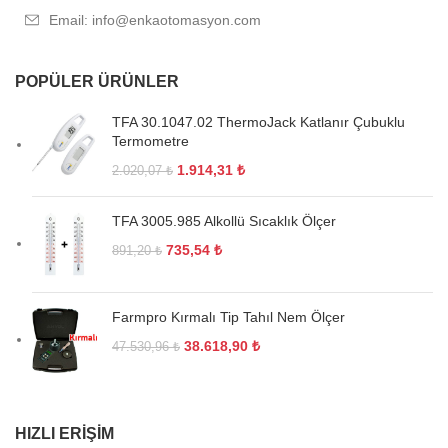
Email: info@enkaotomasyon.com
POPÜLER ÜRÜNLER
TFA 30.1047.02 ThermoJack Katlanır Çubuklu
Termometre
1.914,31
₺
2.020,07
₺
TFA 3005.985 Alkollü Sıcaklık Ölçer
735,54
₺
891,20
₺
Farmpro Kırmalı Tip Tahıl Nem Ölçer
38.618,90
₺
47.530,96
₺
HIZLI ERIŞIM