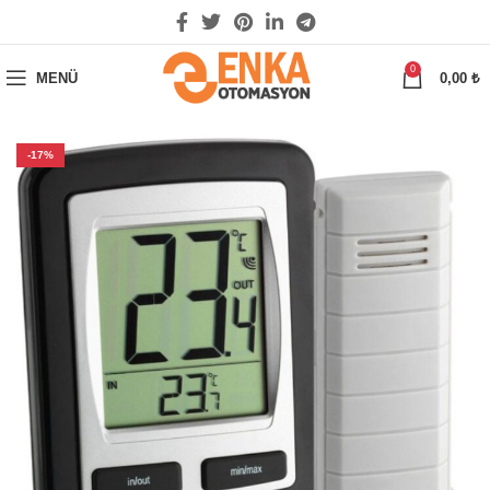
0
MENÜ
0,00
₺
-17%