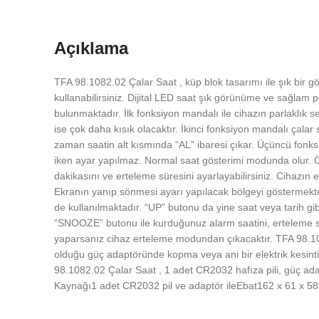
Açıklama
TFA 98.1082.02 Çalar Saat , küp blok tasarımı ile şık bir g
kullanabilirsiniz. Dijital LED saat şık görünüme ve sağlam 
bulunmaktadır. İlk fonksiyon mandalı ile cihazın parlaklık
ise çok daha kısık olacaktır. İkinci fonksiyon mandalı çalar 
zaman saatin alt kısmında “AL” ibaresi çıkar. Üçüncü fonks
iken ayar yapılmaz. Normal saat gösterimi modunda olur. Öl
dakikasını ve erteleme süresini ayarlayabilirsiniz. Cihazın e
Ekranın yanıp sönmesi ayarı yapılacak bölgeyi göstermekte
de kullanılmaktadır. “UP” butonu da yine saat veya tarih gi
“SNOOZE” butonu ile kurduğunuz alarm saatini, erteleme sü
yaparsanız cihaz erteleme modundan çıkacaktır. TFA 98.1082.
olduğu güç adaptöründe kopma veya ani bir elektrik kesintis
98.1082.02 Çalar Saat , 1 adet CR2032 hafıza pili, güç ad
Kaynağı1 adet CR2032 pil ve adaptör ileEbat162 x 61 x 5