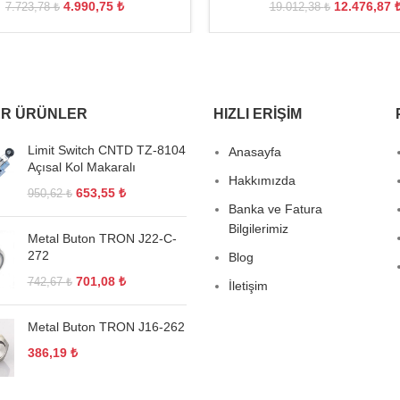
4.990,75
₺
12.476,87
7.723,78
₺
19.012,38
₺
R ÜRÜNLER
HIZLI ERIŞIM
Limit Switch CNTD TZ-8104
Anasayfa
Açısal Kol Makaralı
Hakkımızda
653,55
₺
950,62
₺
Banka ve Fatura
Bilgilerimiz
Metal Buton TRON J22-C-
272
Blog
701,08
₺
742,67
₺
İletişim
Metal Buton TRON J16-262
386,19
₺