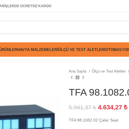
SİPARİŞLERDE ÜCRETSİZ KARGO
 ÜRÜNLER
HAVYA MALZEMELERI
ÖLÇÜ VE TEST ALETLERI
OTOMASYON
Ana Sayfa
Ölçü ve Test Aletleri
TFA 98.1082.
4.634,27
₺
5.941,37
₺
TFA 98.1082.02 Çalar Saat