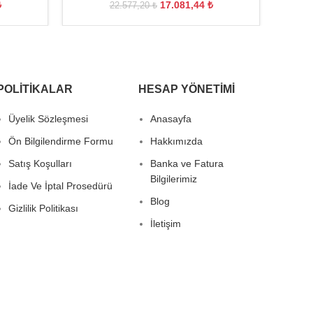
₺
17.081,44
₺
22.577,20
₺
POLITIKALAR
HESAP YÖNETIMI
Üyelik Sözleşmesi
Anasayfa
Ön Bilgilendirme Formu
Hakkımızda
Satış Koşulları
Banka ve Fatura
Bilgilerimiz
İade Ve İptal Prosedürü
Blog
Gizlilik Politikası
İletişim