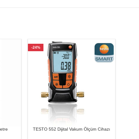
-24%
-33%
etre
TESTO 552 Dijital Vakum Ölçüm Cihazı
TESTO