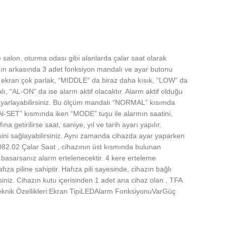
e salon, oturma odası gibi alanlarda çalar saat olarak
zının arkasında 3 adet fonksiyon mandalı ve ayar butonu
iz ekran çok parlak, “MIDDLE” da biraz daha kısık, “LOW” da
alı, “AL-ON” da ise alarm aktif olacaktır. Alarm aktif olduğu
i ayarlayabilirsiniz. Bu ölçüm mandalı “NORMAL” kısımda
Al-SET” kısmında iken “MODE” tuşu ile alarmın saatini,
 getirilirse saat, saniye, yıl ve tarih ayarı yapılır.
ini sağlayabilirsiniz. Aynı zamanda cihazda ayar yaparken
.1082.02 Çalar Saat , cihazının üst kısmında bulunan
 basarsanız alarm ertelenecektir. 4 kere erteleme
 piline sahiptir. Hafıza pili sayesinde, cihazın bağlı
iniz. Cihazın kutu içerisinden 1 adet ana cihaz olan , TFA
Teknik Özellikleri:Ekran TipiLEDAlarm FonksiyonuVarGüç