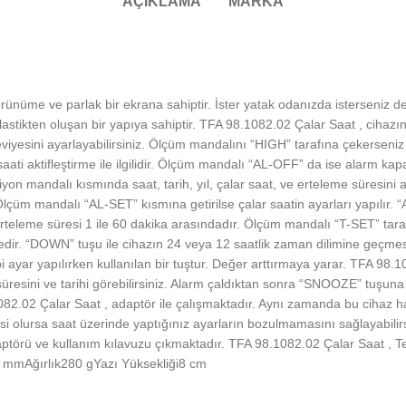
AÇIKLAMA
MARKA
örünüme ve parlak bir ekrana sahiptir. İster yatak odanızda isterseniz d
plastikten oluşan bir yapıya sahiptir. TFA 98.1082.02 Çalar Saat , ciha
 seviyesini ayarlayabilirsiniz. Ölçüm mandalını “HIGH” tarafına çekersen
saati aktifleştirme ile ilgilidir. Ölçüm mandalı “AL-OFF” da ise alarm kap
iyon mandalı kısmında saat, tarih, yıl, çalar saat, ve erteleme süresin
çüm mandalı “AL-SET” kısmına getirilse çalar saatin ayarları yapılır. “
rteleme süresi 1 ile 60 dakika arasındadır. Ölçüm mandalı “T-SET” tarafına
dir. “DOWN” tuşu ile cihazın 24 veya 12 saatlik zaman dilimine geçmes
bi ayar yapılırken kullanılan bir tuştur. Değer arttırmaya yarar. TFA 98
resini ve tarihi görebilirsiniz. Alarm çaldıktan sonra “SNOOZE” tuşuna
02 Çalar Saat , adaptör ile çalışmaktadır. Aynı zamanda bu cihaz hafıza
i olursa saat üzerinde yaptığınız ayarların bozulmamasını sağlayabilirs
aptörü ve kullanım kılavuzu çıkmaktadır. TFA 98.1082.02 Çalar Saat , 
8 mmAğırlık280 gYazı Yüksekliği8 cm