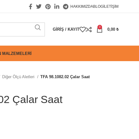
HAKKIMIZDA
BLOG
İLETIŞIM
0
GIRIŞ / KAYIT
0,00
₺
 MALZEMELERI
Diğer Ölçü Aletleri
TFA 98.1082.02 Çalar Saat
02 Çalar Saat