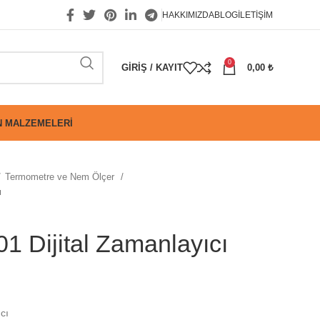
HAKKIMIZDA
BLOG
İLETIŞIM
0
GIRIŞ / KAYIT
0,00
₺
 MALZEMELERI
Termometre ve Nem Ölçer
ı
1 Dijital Zamanlayıcı
cı