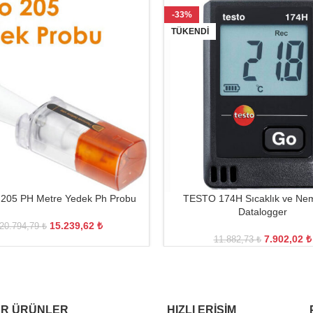
-33%
TÜKENDI
205 PH Metre Yedek Ph Probu
TESTO 174H Sıcaklık ve Nem
Datalogger
15.239,62
₺
20.794,79
₺
7.902,02
₺
11.882,73
₺
R ÜRÜNLER
HIZLI ERIŞIM