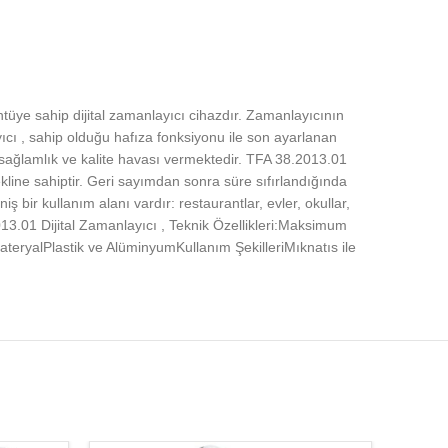
ntüye sahip dijital zamanlayıcı cihazdır. Zamanlayıcının
yıcı , sahip olduğu hafıza fonksiyonu ile son ayarlanan
ağlamlık ve kalite havası vermektedir. TFA 38.2013.01
ekline sahiptir. Geri sayımdan sonra süre sıfırlandığında
bir kullanım alanı vardır: restaurantlar, evler, okullar,
2013.01 Dijital Zamanlayıcı , Teknik Özellikleri:Maksimum
teryalPlastik ve AlüminyumKullanım ŞekilleriMıknatıs ile