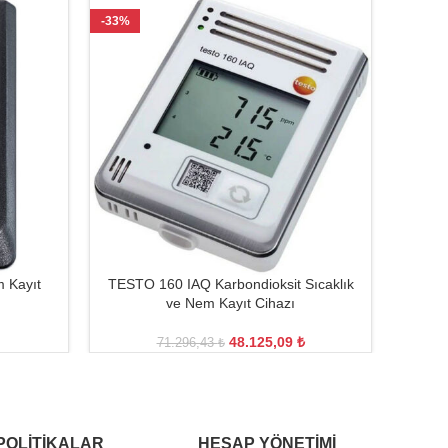
-33%
-34%
 Kayıt
TESTO 160 IAQ Karbondioksit Sıcaklık
T
ve Nem Kayıt Cihazı
48.125,09
₺
71.296,43
₺
POLITIKALAR
HESAP YÖNETIMI