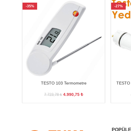
-35%
-27%
TESTO 103 Termometre
TESTO 
4.990,75
₺
7.723,78
₺
POPÜLE