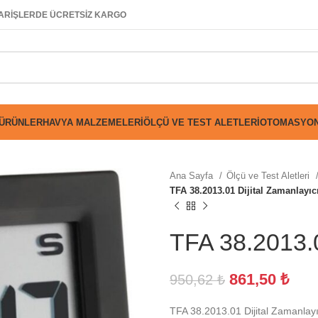
SİPARİŞLERDE ÜCRETSİZ KARGO
 ÜRÜNLER
HAVYA MALZEMELERI
ÖLÇÜ VE TEST ALETLERI
OTOMASYON
Ana Sayfa
Ölçü ve Test Aletleri
TFA 38.2013.01 Dijital Zamanlayıc
TFA 38.2013.0
861,50
₺
950,62
₺
TFA 38.2013.01 Dijital Zamanlayı