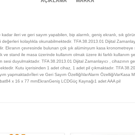
AÇIKLAMA
MARKA
adar ileri ve geri sayım yapabilen, bip alarmlı, geniş ekranlı, sık görü
ki değerleri kolaylıkla okunabilmektedir. TFA 38.2013.01 Dijital Zamanla
ir. Ekranın çevresinde bulunan çok şık alüminyum kasa kronometreye s
rak ve stand ile masa üzerinde kullanım olmak üzere iki farklı kullanım ş
sesi duyulmaktadır. TFA 38.2013.01 Dijital Zamanlayıcı , cihazının geniş 
mektedir. Kutu içerisinden 1 adet cihaz, 1 adet pil çıkmaktadır. TFA 38.
ım yapmaktadırİleri ve Geri Sayım ÖzelliğiVarAlarm ÖzelliğiVarKasa Ma
rEbat84 x 16 x 77 mmEkranGeniş LCDGüç Kaynağı1 adet AAA pil