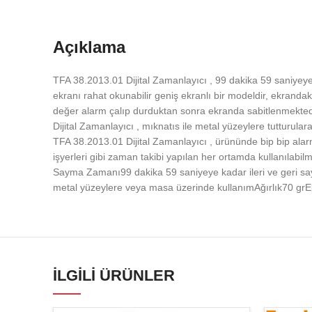
Açıklama
TFA 38.2013.01 Dijital Zamanlayıcı , 99 dakika 59 saniyeye k
ekranı rahat okunabilir geniş ekranlı bir modeldir, ekranda
değer alarm çalıp durduktan sonra ekranda sabitlenmekted
Dijital Zamanlayıcı , mıknatıs ile metal yüzeylere tutturula
TFA 38.2013.01 Dijital Zamanlayıcı , ürününde bip bip alarm 
işyerleri gibi zaman takibi yapılan her ortamda kullanılabil
Sayma Zamanı99 dakika 59 saniyeye kadar ileri ve geri say
metal yüzeylere veya masa üzerinde kullanımAğırlık70 g
İLGILI ÜRÜNLER