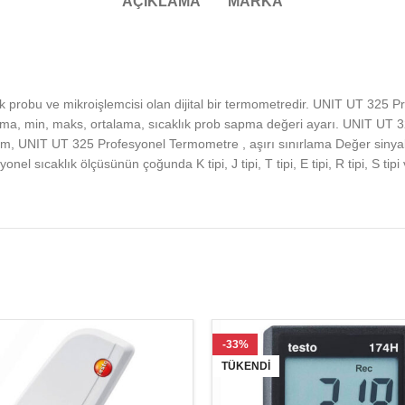
AÇIKLAMA
MARKA
probu ve mikroişlemcisi olan dijital bir termometredir. UNIT UT 325 P
utma, min, maks, ortalama, sıcaklık prob sapma değeri ayarı. UNIT UT 3
alarm, UNIT UT 325 Profesyonel Termometre , aşırı sınırlama Değer sinyal 
ıcaklık ölçüsünün çoğunda K tipi, J tipi, T tipi, E tipi, R tipi, S tipi ve
-33%
TÜKENDI