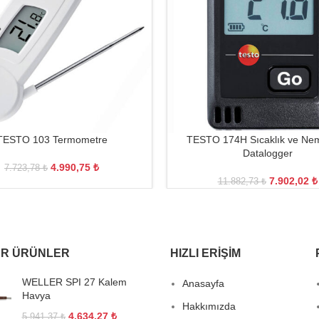
TESTO 103 Termometre
TESTO 174H Sıcaklık ve Nem
Datalogger
4.990,75
₺
7.723,78
₺
7.902,02
₺
11.882,73
₺
R ÜRÜNLER
HIZLI ERIŞIM
WELLER SPI 27 Kalem
Anasayfa
Havya
Hakkımızda
4.634,27
₺
5.941,37
₺