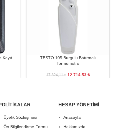
 Kayıt
TESTO 105 Burgulu Batırmalı
TESTO
Termometre
12.714,53
₺
17.824,11
₺
POLITIKALAR
HESAP YÖNETIMI
Üyelik Sözleşmesi
Anasayfa
Ön Bilgilendirme Formu
Hakkımızda