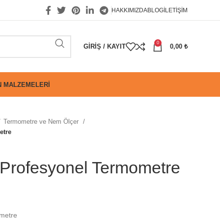
HAKKIMIZDA
BLOG
İLETIŞIM
0
GIRIŞ / KAYIT
0,00
₺
 MALZEMELERI
Termometre ve Nem Ölçer
etre
Profesyonel Termometre
metre