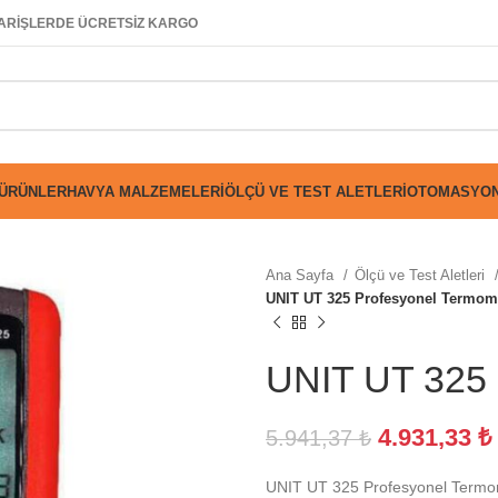
SİPARİŞLERDE ÜCRETSİZ KARGO
 ÜRÜNLER
HAVYA MALZEMELERI
ÖLÇÜ VE TEST ALETLERI
OTOMASYON
Ana Sayfa
Ölçü ve Test Aletleri
UNIT UT 325 Profesyonel Termom
UNIT UT 325 
4.931,33
₺
5.941,37
₺
UNIT UT 325 Profesyonel Termo