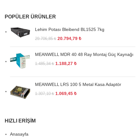
POPÜLER ÜRÜNLER
Lehim Potası Bleibend BL1525 7kg
20.794,79
₺
29.706,85
₺
MEANWELL MDR 40 48 Ray Montaj Güç Kaynağı
1.188,27
₺
1.485,34
₺
MEANWELL LRS 100 5 Metal Kasa Adaptör
1.069,45
₺
1.307,10
₺
HIZLI ERIŞIM
Anasayfa