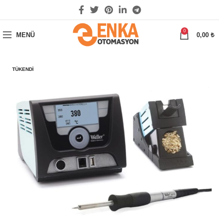
0
MENÜ
0,00
₺
TÜKENDI