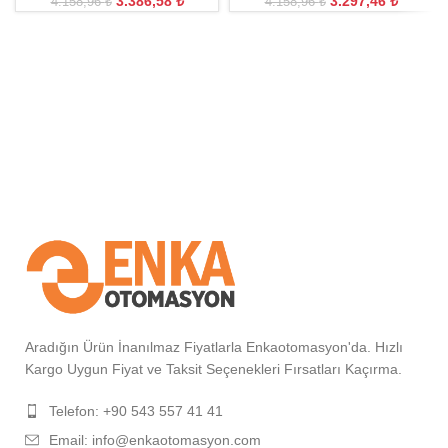
3.386,58
₺
3.297,46
₺
4.158,96
₺
4.158,96
₺
Aradığın Ürün İnanılmaz Fiyatlarla Enkaotomasyon'da. Hızlı
Kargo Uygun Fiyat ve Taksit Seçenekleri Fırsatları Kaçırma.
Telefon: +90 543 557 41 41
Email: info@enkaotomasyon.com