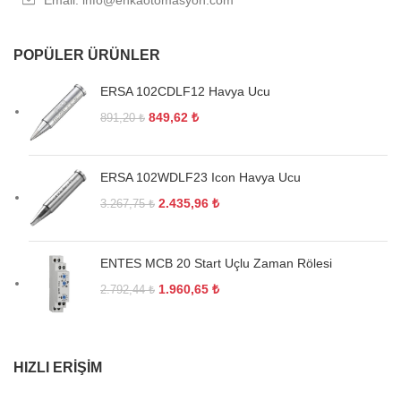
POPÜLER ÜRÜNLER
ERSA 102CDLF12 Havya Ucu
849,62
₺
891,20
₺
ERSA 102WDLF23 Icon Havya Ucu
2.435,96
₺
3.267,75
₺
ENTES MCB 20 Start Uçlu Zaman Rölesi
1.960,65
₺
2.792,44
₺
HIZLI ERIŞIM