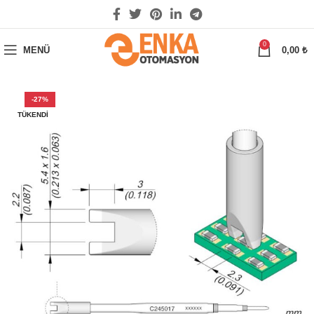
0
MENÜ
0,00
₺
-27%
TÜKENDI