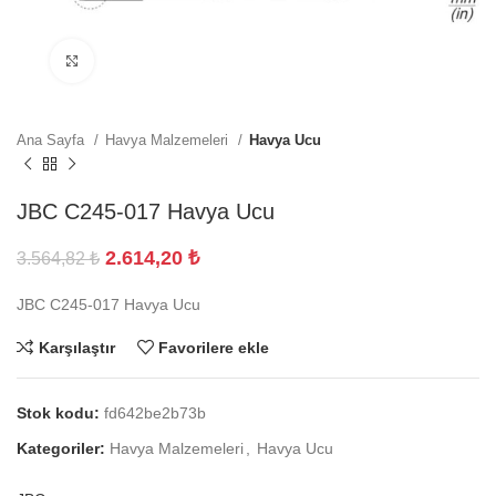
Büyütmek için tıklayın
Ana Sayfa
Havya Malzemeleri
Havya Ucu
JBC C245-017 Havya Ucu
2.614,20
₺
3.564,82
₺
JBC C245-017 Havya Ucu
Karşılaştır
Favorilere ekle
Stok kodu:
fd642be2b73b
Kategoriler:
Havya Malzemeleri
,
Havya Ucu