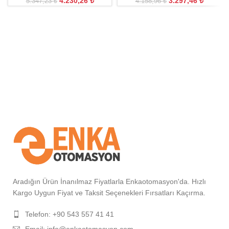
4.230,26
₺
3.297,46
₺
5.347,23
₺
4.158,96
₺
Aradığın Ürün İnanılmaz Fiyatlarla Enkaotomasyon'da. Hızlı
Kargo Uygun Fiyat ve Taksit Seçenekleri Fırsatları Kaçırma.
Telefon: +90 543 557 41 41
Email: info@enkaotomasyon.com