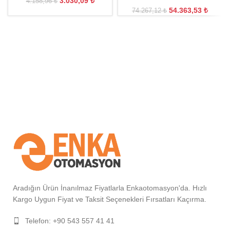
3.030,09
₺
4.158,96
₺
54.363,53
₺
74.267,12
₺
Aradığın Ürün İnanılmaz Fiyatlarla Enkaotomasyon'da. Hızlı
Kargo Uygun Fiyat ve Taksit Seçenekleri Fırsatları Kaçırma.
Telefon: +90 543 557 41 41