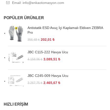
Email: info@enkaotomasyon.com
POPÜLER ÜRÜNLER
Antistatik ESD Avuç İçi Kaplamalı Eldiven ZEBRA
Pro
202,01
₺
356,48
₺
JBC C115-222 Havya Ucu
3.089,51
₺
4.158,96
₺
JBC C245-009 Havya Ucu
2.465,67
₺
3.267,75
₺
HIZLI ERIŞIM