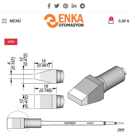
0
MENÜ
0,00
₺
-25%