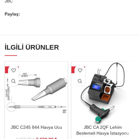
JBC
Paylaş:
İLGILI ÜRÜNLER
-27%
-27%
JBC C245 844 Havya Ucu
JBC CA 2QF Lehim
Beslemeli Havya İstasyonu