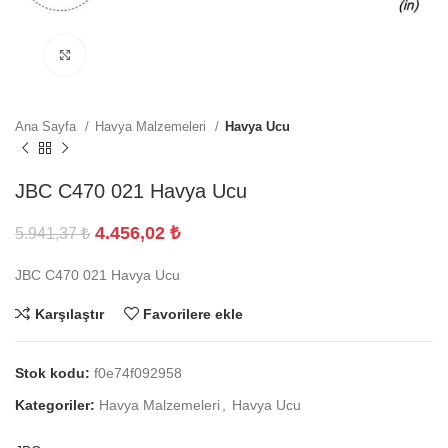
Büyütmek için tıklayın
Ana Sayfa
Havya Malzemeleri
Havya Ucu
JBC C470 021 Havya Ucu
4.456,02
₺
5.941,37
₺
JBC C470 021 Havya Ucu
Karşılaştır
Favorilere ekle
Stok kodu:
f0e74f092958
Kategoriler:
Havya Malzemeleri
,
Havya Ucu