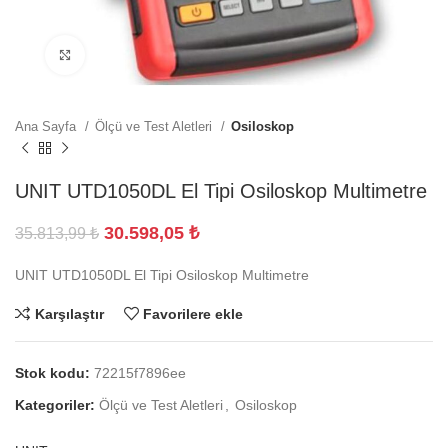
Büyütmek için tıklayın
Ana Sayfa
Ölçü ve Test Aletleri
Osiloskop
UNIT UTD1050DL El Tipi Osiloskop Multimetre
30.598,05
₺
35.813,99
₺
UNIT UTD1050DL El Tipi Osiloskop Multimetre
Karşılaştır
Favorilere ekle
Stok kodu:
72215f7896ee
Kategoriler:
Ölçü ve Test Aletleri
,
Osiloskop