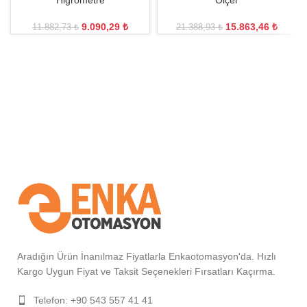
Higrometre
Ölçer
9.090,29
₺
15.863,46
₺
11.882,73
₺
21.388,93
₺
Aradığın Ürün İnanılmaz Fiyatlarla Enkaotomasyon'da. Hızlı
Kargo Uygun Fiyat ve Taksit Seçenekleri Fırsatları Kaçırma.
Telefon: +90 543 557 41 41