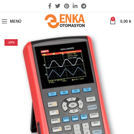
0
MENÜ
0,00
₺
-15%