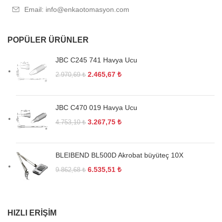
Email: info@enkaotomasyon.com
POPÜLER ÜRÜNLER
JBC C245 741 Havya Ucu
2.465,67
₺
2.970,69
₺
JBC C470 019 Havya Ucu
3.267,75
₺
4.753,10
₺
BLEIBEND BL500D Akrobat büyüteç 10X
6.535,51
₺
9.862,68
₺
HIZLI ERIŞIM