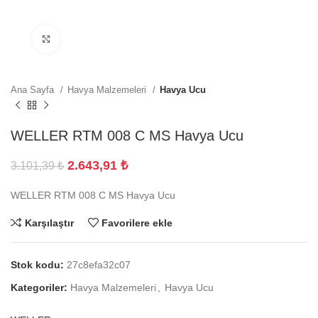
Büyütmek için tıklayın
Ana Sayfa
Havya Malzemeleri
Havya Ucu
WELLER RTM 008 C MS Havya Ucu
2.643,91
₺
3.101,39
₺
WELLER RTM 008 C MS Havya Ucu
Karşılaştır
Favorilere ekle
Stok kodu:
27c8efa32c07
Kategoriler:
Havya Malzemeleri
,
Havya Ucu