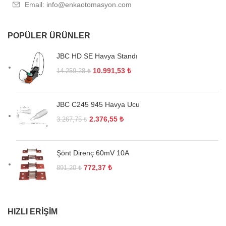
Email: info@enkaotomasyon.com
POPÜLER ÜRÜNLER
JBC HD SE Havya Standı
10.991,53
₺
14.259,28
₺
JBC C245 945 Havya Ucu
2.376,55
₺
3.267,75
₺
Şönt Direnç 60mV 10A
772,37
₺
891,20
₺
HIZLI ERIŞIM