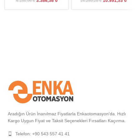
3.386,58
₺
10.991,53
₺
4.158,96
₺
14.259,28
₺
Aradığın Ürün İnanılmaz Fiyatlarla Enkaotomasyon'da. Hızlı
Kargo Uygun Fiyat ve Taksit Seçenekleri Fırsatları Kaçırma.
Telefon: +90 543 557 41 41