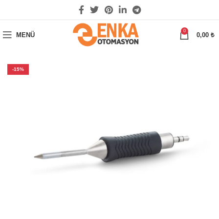
0
MENÜ
0,00
₺
-15%