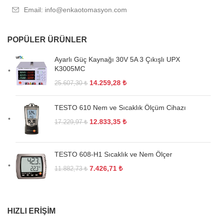
Email: info@enkaotomasyon.com
POPÜLER ÜRÜNLER
Ayarlı Güç Kaynağı 30V 5A 3 Çıkışlı UPX
K3005MC
14.259,28
₺
25.607,30
₺
TESTO 610 Nem ve Sıcaklık Ölçüm Cihazı
12.833,35
₺
17.229,97
₺
TESTO 608-H1 Sıcaklık ve Nem Ölçer
7.426,71
₺
11.882,73
₺
HIZLI ERIŞIM