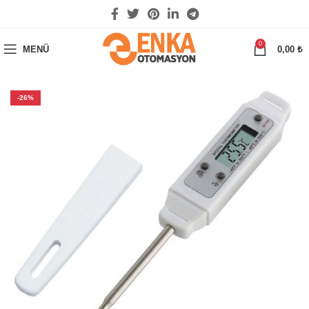
0
MENÜ
0,00
₺
-26%